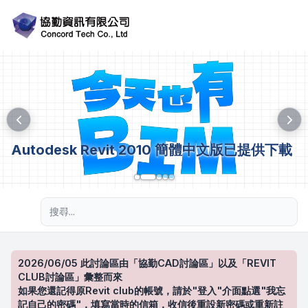
Autodesk Revit 2010 簡體中文版已提供下載
進階搜尋
2026/06/05 此討論區由「協勤CAD討論區」以及「REVIT
CLUB討論區」彙整而來
如果您還記得原Revit club的帳號，請於"登入"介面點選"我忘
記自己的密碼"，填寫當時的信箱，收信後重設新密碼或重新註