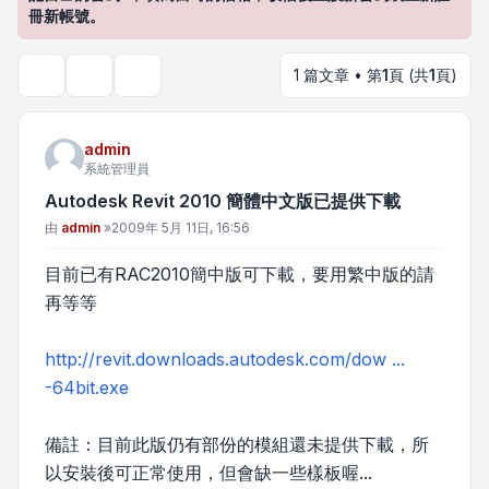
冊新帳號。
1 篇文章 • 第
1
頁 (共
1
頁)
主題工具
搜尋
admin
系統管理員
Autodesk Revit 2010 簡體中文版已提供下載
文章
由
admin
»
2009年 5月 11日, 16:56
目前已有RAC2010簡中版可下載，要用繁中版的請
再等等
http://revit.downloads.autodesk.com/dow ...
-64bit.exe
備註：目前此版仍有部份的模組還未提供下載，所
以安裝後可正常使用，但會缺一些樣板喔...