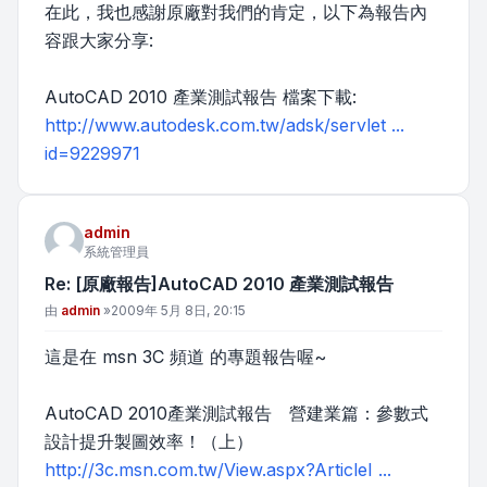
在此，我也感謝原廠對我們的肯定，以下為報告內
容跟大家分享:
AutoCAD 2010 產業測試報告 檔案下載:
http://www.autodesk.com.tw/adsk/servlet ...
id=9229971
admin
系統管理員
Re: [原廠報告]AutoCAD 2010 產業測試報告
文章
由
admin
»
2009年 5月 8日, 20:15
這是在 msn 3C 頻道 的專題報告喔~
AutoCAD 2010產業測試報告 營建業篇：參數式
設計提升製圖效率！（上）
http://3c.msn.com.tw/View.aspx?ArticleI ...