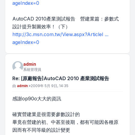
ageIndex=0
AutoCAD 2010產業測試報告 營建業篇：參數式
設計提升製圖效率！（下）
http://3c.msn.com.tw/View.aspx?ArticleI ...
ageIndex=0
admin
系統管理員
Re: [原廠報告]AutoCAD 2010 產業測試報告
文章
由
admin
»
2009年 5月 9日, 14:35
感謝op90o大大的資訊
確實營建業是很需要參數設計的
畢竟在營建的初、中甚至後期，都有可能因各種原
因而有不同等級的設計變更