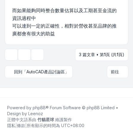
而如果能夠同時整合數量估算以及工期甚至金流的
資訊過程中
可以達到一定的正確性，相對於營收甚至品牌的推
廣都會有很大的助益
3 篇文章 • 第
1
頁 (共
1
頁)
主題工具
顯示和排序選項
回到「AutoCAD產品討論區」
前往
Powered by
phpBB
® Forum Software © phpBB Limited •
Design by
Leenoz
正體中文語系由
竹貓星球
維護製作
隱私
|
條款
|
所有顯示的時間為
UTC+08:00