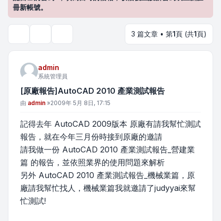
冊新帳號。
3 篇文章 • 第
1
頁 (共
1
頁)
主題工具
搜尋
admin
系統管理員
[原廠報告]AutoCAD 2010 產業測試報告
文章
由
admin
»
2009年 5月 8日, 17:15
記得去年 AutoCAD 2009版本 原廠有請我幫忙測試
報告，就在今年三月份時接到原廠的邀請
請我做一份 AutoCAD 2010 產業測試報告_營建業
篇 的報告，並依照業界的使用問題來解析
另外 AutoCAD 2010 產業測試報告_機械業篇，原
廠請我幫忙找人，機械業篇我就邀請了judyyai來幫
忙測試!