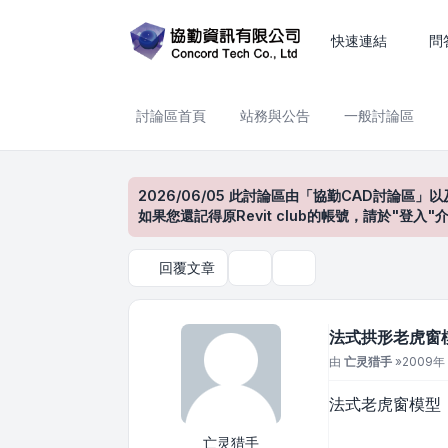
法式拱形老虎窗模型~~~~
快速連結
問
討論區首頁
站務與公告
一般討論區
2026/06/05 此討論區由「協勤CAD討論區」以
如果您還記得原Revit club的帳號，請於"
回覆文章
主題工具
搜尋
法式拱形老虎窗模
文章
由
亡灵猎手
»
2009年 
法式老虎窗模型
亡灵猎手