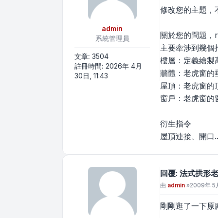
修改您的主題，
admin
關於您的問題，r
系統管理員
主要牽涉到幾個
文章:
3504
樓層：定義繪製
註冊時間:
2026年 4月
牆體：老虎窗的
30日, 11:43
屋頂：老虎窗的
窗戶：老虎窗的
衍生指令
屋頂連接、開口..
回覆: 法式拱形老
文章
由
admin
»
2009年 5月
剛剛逛了一下原