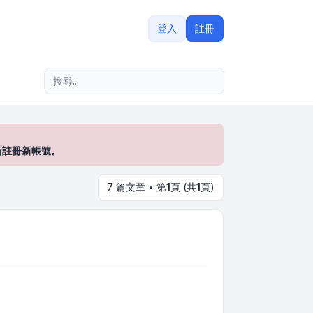
登入
註冊
進階搜尋
新註冊新帳號。
7 篇文章 • 第
1
頁 (共
1
頁)