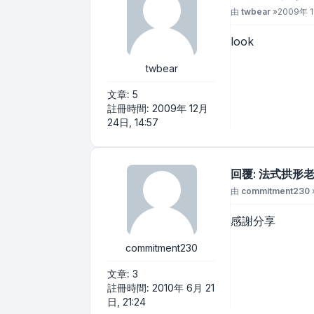
文章
由
twbear
»
2009年 1
look
twbear
文章:
5
註冊時間:
2009年 12月
24日, 14:57
回覆: 法式拱形老
文章
由
commitment230
感謝分享
commitment230
文章:
3
註冊時間:
2010年 6月 21
日, 21:24