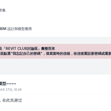
答集
BIM 設計與模型應用
及「REVIT CLUB討論區」彙整而來
登入"介面點選"我忘記自己的密碼"，填寫當時的信箱，收信後重設新密碼或重
型~~~~
4月 27日, 10:29
，在此先谢过