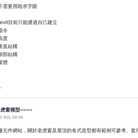
不需要用跪求字眼
evit目前只能通過自己建立
指令
高度
垂直結構
頂部結構
窗體
.
虎窗模型~~~~
 15日, 00:34
廠元件網站，關於老虎窗及屋頂的各式造型都有範例可參考、套