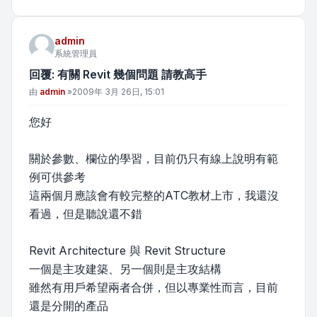
admin
系統管理員
回覆: 有關 Revit 幾個問題 請教高手
文章
由
admin
»
2009年 3月 26日, 15:01
您好
關於參數、欄位的學習，目前仍只有線上說明有範
例可供參考
這兩個月應該會有較完整的ATC教材上市，我還沒
看過，但是聽說還不錯
Revit Architecture 與 Revit Structure
一個是主攻建築、另一個則是主攻結構
雖然有用戶希望兩者合併，但以專業性而言，目前
還是分開的產品