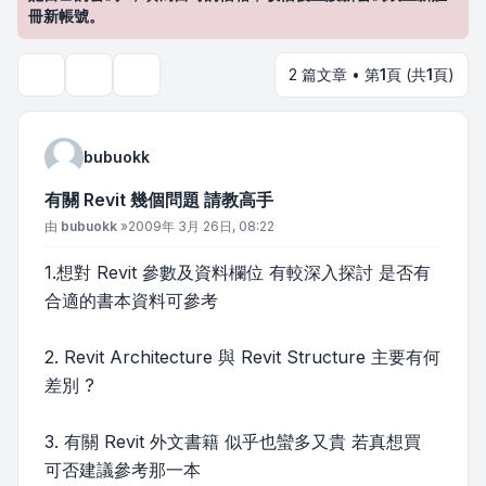
冊新帳號。
2 篇文章 • 第
1
頁 (共
1
頁)
主題工具
搜尋
bubuokk
有關 Revit 幾個問題 請教高手
文章
由
bubuokk
»
2009年 3月 26日, 08:22
1.想對 Revit 參數及資料欄位 有較深入探討 是否有
合適的書本資料可參考
2. Revit Architecture 與 Revit Structure 主要有何
差別 ?
3. 有關 Revit 外文書籍 似乎也蠻多又貴 若真想買
可否建議參考那一本