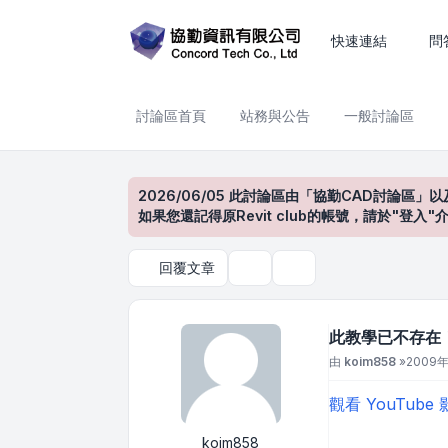
此教學已不存在！ REVIT 教
快速連結
問
討論區首頁
站務與公告
一般討論區
2026/06/05 此討論區由「協勤CAD討論區」以
如果您還記得原Revit club的帳號，請於"
回覆文章
主題工具
搜尋
此教學已不存在！ 
文章
由
koim858
»
2009年 
觀看 YouTube
koim858