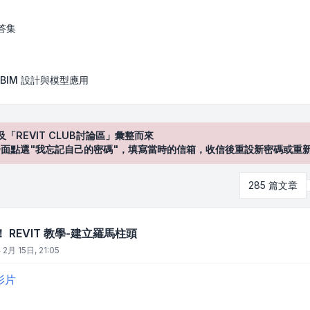
學-建立羅馬柱頭
答集
BIM 設計與模型應用
及「REVIT CLUB討論區」彙整而來
登入"介面點選"我忘記自己的密碼"，填寫當時的信箱，收信後重設新密碼或重
285 篇文章
REVIT 教學-建立羅馬柱頭
2月 15日, 21:05
 影片