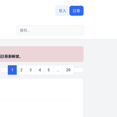
登入
註冊
進階搜尋
新註冊新帳號。
下一頁
1
2
3
4
5
…
29
第
1
頁 (共
29
頁)