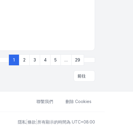
下一頁
1
2
3
4
5
…
29
第
1
頁 (共
29
頁)
前往
聯繫我們
刪除 Cookies
隱私
|
條款
|
所有顯示的時間為
UTC+08:00