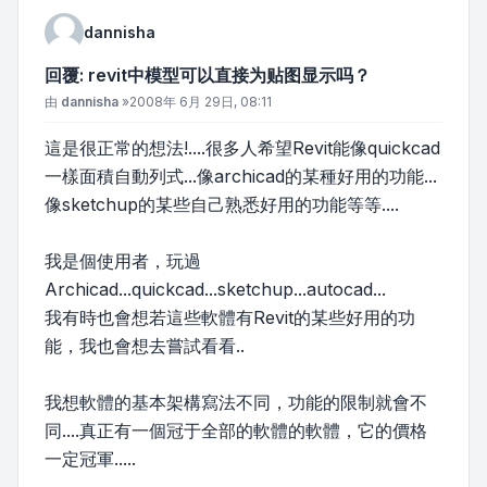
dannisha
回覆: revit中模型可以直接为贴图显示吗？
文章
由
dannisha
»
2008年 6月 29日, 08:11
這是很正常的想法!....很多人希望Revit能像quickcad
一樣面積自動列式...像archicad的某種好用的功能...
像sketchup的某些自己熟悉好用的功能等等....
我是個使用者，玩過
Archicad...quickcad...sketchup...autocad...
我有時也會想若這些軟體有Revit的某些好用的功
能，我也會想去嘗試看看..
我想軟體的基本架構寫法不同，功能的限制就會不
同....真正有一個冠于全部的軟體的軟體，它的價格
一定冠軍.....