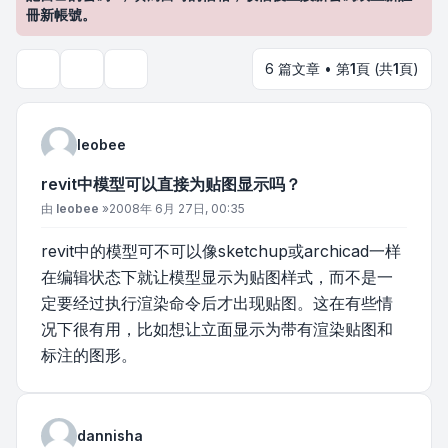
冊新帳號。
6 篇文章 • 第
1
頁 (共
1
頁)
主題工具
搜尋
leobee
revit中模型可以直接为贴图显示吗？
文章
由
leobee
»
2008年 6月 27日, 00:35
revit中的模型可不可以像sketchup或archicad一样
在编辑状态下就让模型显示为贴图样式，而不是一
定要经过执行渲染命令后才出现贴图。这在有些情
况下很有用，比如想让立面显示为带有渲染贴图和
标注的图形。
dannisha