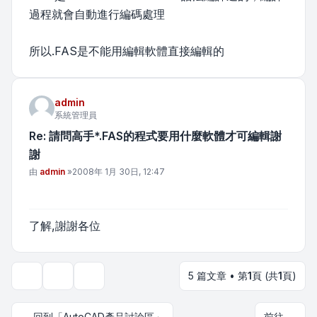
過程就會自動進行編碼處理
所以.FAS是不能用編輯軟體直接編輯的
admin
系統管理員
Re: 請問高手*.FAS的程式要用什麼軟體才可編輯謝
謝
文章
由
admin
»
2008年 1月 30日, 12:47
了解,謝謝各位
5 篇文章 • 第
1
頁 (共
1
頁)
主題工具
顯示和排序選項
回到「AutoCAD產品討論區」
前往