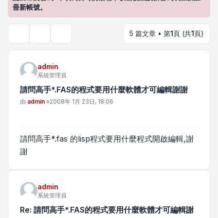
冊新帳號。
5 篇文章 • 第
1
頁 (共
1
頁)
主題工具
搜尋
admin
系統管理員
請問高手*.FAS的程式要用什麼軟體才可編輯謝謝
文章
由
admin
»
2008年 1月 23日, 18:06
請問高手*.fas 的lisp程式要用什麼程式開啟編輯,謝
謝
admin
系統管理員
Re: 請問高手*.FAS的程式要用什麼軟體才可編輯謝