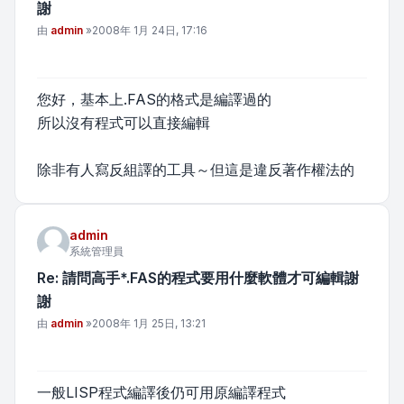
謝
文章
由
admin
»
2008年 1月 24日, 17:16
您好，基本上.FAS的格式是編譯過的
所以沒有程式可以直接編輯
除非有人寫反組譯的工具～但這是違反著作權法的
admin
系統管理員
Re: 請問高手*.FAS的程式要用什麼軟體才可編輯謝
謝
文章
由
admin
»
2008年 1月 25日, 13:21
一般LISP程式編譯後仍可用原編譯程式