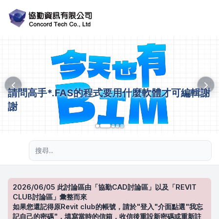
請問高手*.FAS的程式要用什麼軟體才可編輯謝
謝
進階搜尋
2026/06/05 此討論區由「協勤CAD討論區」以及「REVIT
CLUB討論區」彙整而來
如果您還記得原Revit club的帳號，請於"登入"介面點選"我忘
記自己的密碼"，填寫當時的信箱，收信後重設新密碼或重新註