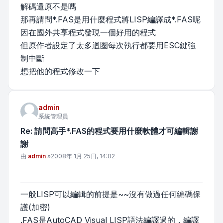
解碼還原不是嗎
那再請問*.FAS是用什麼程式將LISP編譯成*.FAS呢
因在國外共享程式發現一個好用的程式
但原作者設定了太多迴圈每次執行都要用ESC鍵強
制中斷
想把他的程式修改一下
admin
系統管理員
Re: 請問高手*.FAS的程式要用什麼軟體才可編輯謝
謝
文章
由
admin
»
2008年 1月 25日, 14:02
一般LISP可以編輯的前提是~~沒有做過任何編碼保
護(加密)
.FAS是AutoCAD Visual LISP語法編譯過的，編譯