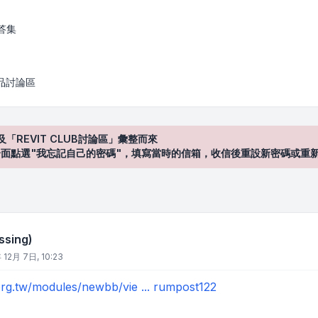
答集
產品討論區
及「REVIT CLUB討論區」彙整而來
登入"介面點選"我忘記自己的密碼"，填寫當時的信箱，收信後重設新密碼或重
sing)
 12月 7日, 10:23
org.tw/modules/newbb/vie ... rumpost122