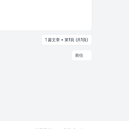
1 篇文章 • 第
1
頁 (共
1
頁)
前往