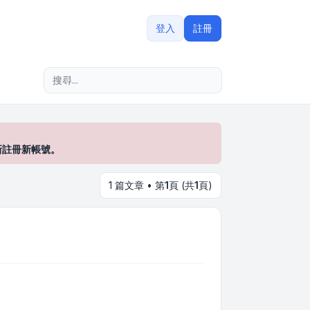
登入
註冊
進階搜尋
新註冊新帳號。
1 篇文章 • 第
1
頁 (共
1
頁)