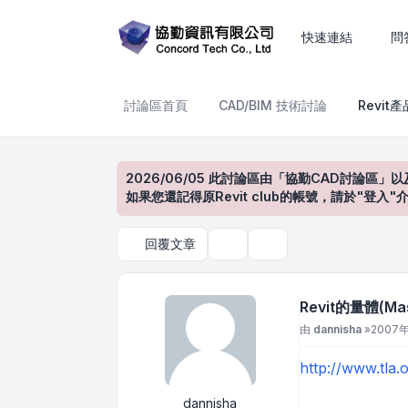
Revit的量體(Massing)
快速連結
問
討論區首頁
CAD/BIM 技術討論
Revit
2026/06/05 此討論區由「協勤CAD討論區」以
如果您還記得原Revit club的帳號，請於"
回覆文章
主題工具
搜尋
Revit的量體(Mas
文章
由
dannisha
»
2007年
http://www.tla.
dannisha