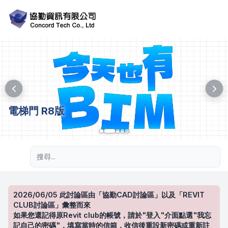
電梯門 R8版
進階搜尋
2026/06/05 此討論區由「協勤CAD討論區」以及「REVIT
CLUB討論區」彙整而來
如果您還記得原Revit club的帳號，請於"登入"介面點選"我忘
記自己的密碼"，填寫當時的信箱，收信後重設新密碼或重新註