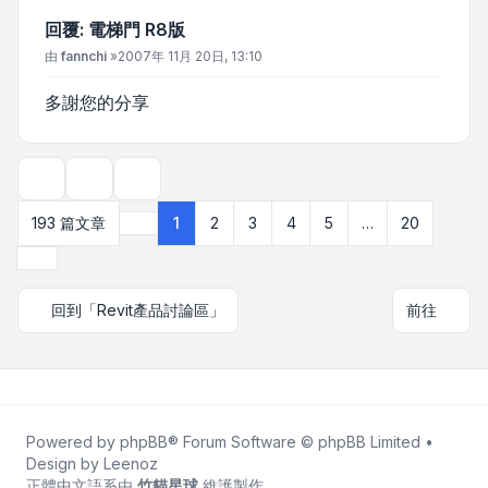
回覆: 電梯門 R8版
文章
由
fannchi
»
2007年 11月 20日, 13:10
多謝您的分享
主題工具
顯示和排序選項
193 篇文章
1
2
3
4
5
…
20
第
1
頁 (共
20
頁)
下一頁
回到「Revit產品討論區」
前往
Powered by
phpBB
® Forum Software © phpBB Limited •
Design by
Leenoz
正體中文語系由
竹貓星球
維護製作