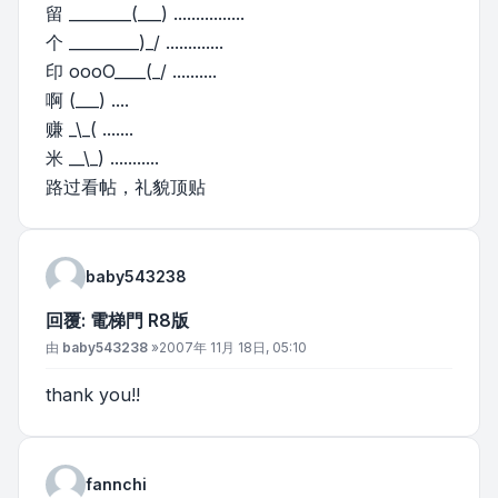
留 ________(___) ................
个 _________)_/ .............
印 oooO____(_/ ..........
啊 (___) ....
赚 _\_( .......
米 __\_) ...........
路过看帖，礼貌顶贴
baby543238
回覆: 電梯門 R8版
文章
由
baby543238
»
2007年 11月 18日, 05:10
thank you!!
fannchi