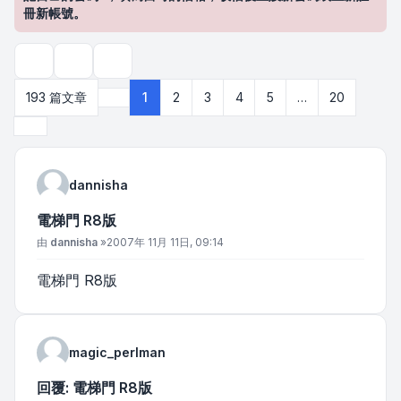
冊新帳號。
主題工具
搜尋
193 篇文章
1
2
3
4
5
…
20
第
1
頁 (共
20
頁)
下一頁
dannisha
電梯門 R8版
文章
由
dannisha
»
2007年 11月 11日, 09:14
電梯門 R8版
magic_perlman
回覆: 電梯門 R8版