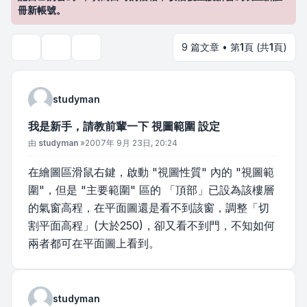
冊新帳號。
9 篇文章 • 第
1
頁 (共
1
頁)
主題工具
搜尋
studyman
我是新手，請教前輩一下 視圖範圍 設定
文章
由
studyman
»
2007年 9月 23日, 20:24
在繪圖區滑鼠右鍵，啟動 "視圖性質" 內的 "視圖範
圍"，但是 "主要範圍" 區的 「頂部」已設為該樓層
的氣窗高程，在平面圖還是看不到該窗，調整「切
割平面高程」(大於250)，卻又看不到門，不知如何
兩者都可在平面圖上看到。
studyman