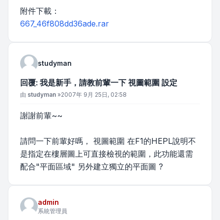
附件下載：
667_46f808dd36ade.rar
studyman
回覆: 我是新手，請教前輩一下 視圖範圍 設定
文章
由
studyman
»
2007年 9月 25日, 02:58
謝謝前輩~~
請問一下前輩好嗎， 視圖範圍 在F1的HEPL說明不
是指定在樓層圖上可直接檢視的範圍，此功能還需
配合"平面區域" 另外建立獨立的平面圖 ?
admin
系統管理員