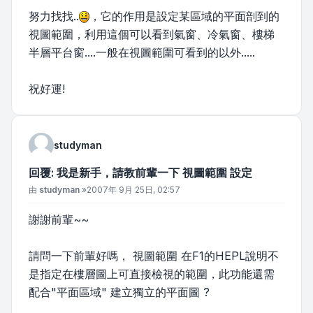
努力找找..
，它的作用是設定某區域的平面剖到的
視圖範圍，利用這個可以看到氣窗、冷氣窗、樓梯
半層平台窗....一般在視圖範圍可看到的以外.....
祝好運!
studyman
回覆: 我是新手，請教前輩一下 視圖範圍 設定
文章
由
studyman
»
2007年 9月 25日, 02:57
謝謝前輩~~
請問一下前輩好嗎， 視圖範圍 在F1的HEPL說明不
是指定在樓層圖上可直接檢視的範圍，此功能還需
配合"平面區域" 建立獨立的平面圖 ?