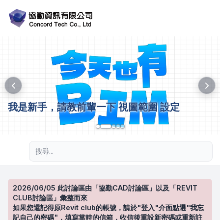
我是新手，請教前輩一下 視圖範圍 設定
進階搜尋
2026/06/05 此討論區由「協勤CAD討論區」以及「REVIT
CLUB討論區」彙整而來
如果您還記得原Revit club的帳號，請於"登入"介面點選"我忘
記自己的密碼"，填寫當時的信箱，收信後重設新密碼或重新註