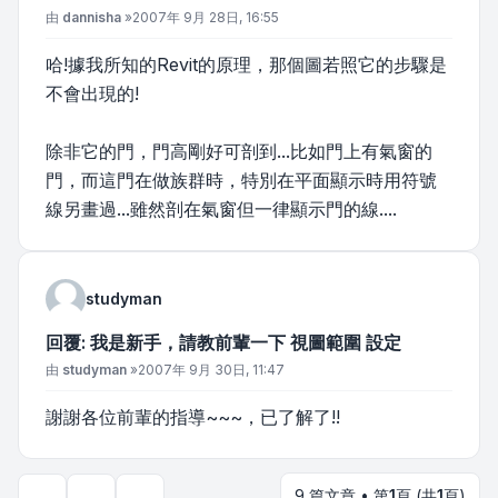
文章
由
dannisha
»
2007年 9月 28日, 16:55
哈!據我所知的Revit的原理，那個圖若照它的步驟是
不會出現的!
除非它的門，門高剛好可剖到...比如門上有氣窗的
門，而這門在做族群時，特別在平面顯示時用符號
線另畫過...雖然剖在氣窗但一律顯示門的線....
studyman
回覆: 我是新手，請教前輩一下 視圖範圍 設定
文章
由
studyman
»
2007年 9月 30日, 11:47
謝謝各位前輩的指導~~~，已了解了!!
9 篇文章 • 第
1
頁 (共
1
頁)