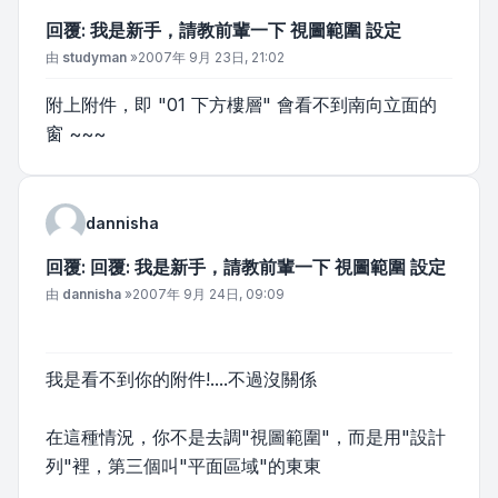
回覆: 我是新手，請教前輩一下 視圖範圍 設定
文章
由
studyman
»
2007年 9月 23日, 21:02
附上附件，即 "01 下方樓層" 會看不到南向立面的
窗 ~~~
dannisha
回覆: 回覆: 我是新手，請教前輩一下 視圖範圍 設定
文章
由
dannisha
»
2007年 9月 24日, 09:09
我是看不到你的附件!....不過沒關係
在這種情況，你不是去調"視圖範圍"，而是用"設計
列"裡，第三個叫"平面區域"的東東