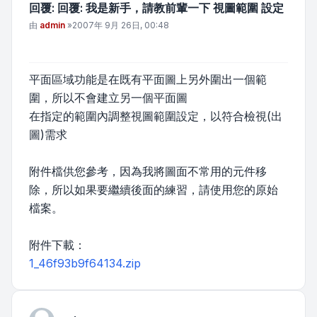
回覆: 回覆: 我是新手，請教前輩一下 視圖範圍 設定
文章
由
admin
»
2007年 9月 26日, 00:48
平面區域功能是在既有平面圖上另外圍出一個範
圍，所以不會建立另一個平面圖
在指定的範圍內調整視圖範圍設定，以符合檢視(出
圖)需求
附件檔供您參考，因為我將圖面不常用的元件移
除，所以如果要繼續後面的練習，請使用您的原始
檔案。
附件下載：
1_46f93b9f64134.zip