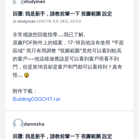
studyman
回覆: 我是新手，請教前輩一下 視圖範圍 設定
文章
由
studyman
»
2007年 9月 28日, 00:03
非常感謝您回復指導.....我已了解。
原廠PDF附件上的檔案，17-18頁他沒有使用 “平面
區域” 而只有用調整 “視圖範圍”竟然可以看到較高
的窗戶~~他這樣做應該是可以看到窗戶而看不到
門，但是第18頁卻是窗戶和門都可以看得到？真奇
怪....
附件下載：
BuildingGSGCHT.rar
dannisha
回覆: 我是新手，請教前輩一下 視圖範圍 設定