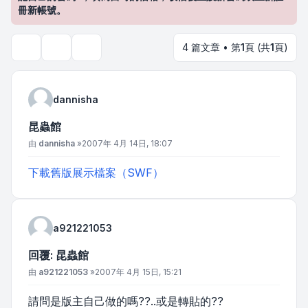
冊新帳號。
4 篇文章 • 第
1
頁 (共
1
頁)
主題工具
搜尋
dannisha
昆蟲館
文章
由
dannisha
»
2007年 4月 14日, 18:07
下載舊版展示檔案（SWF）
a921221053
回覆: 昆蟲館
文章
由
a921221053
»
2007年 4月 15日, 15:21
請問是版主自己做的嗎??..或是轉貼的??