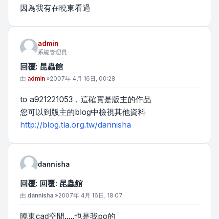
因為我有在曉東看過
admin
系統管理員
回覆: 昆蟲館
文章
由
admin
»
2007年 4月 16日, 00:28
to a921221053，這確實是版主的作品
您可以到版主的blog中檢視其他資料
http://blog.tla.org.tw/dannisha
dannisha
回覆: 回覆: 昆蟲館
文章
由
dannisha
»
2007年 4月 16日, 18:07
曉東cad空間.....也是我po的