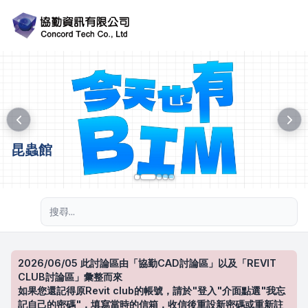
昆蟲館
進階搜尋
2026/06/05 此討論區由「協勤CAD討論區」以及「REVIT
CLUB討論區」彙整而來
如果您還記得原Revit club的帳號，請於"登入"介面點選"我忘
記自己的密碼"，填寫當時的信箱，收信後重設新密碼或重新註