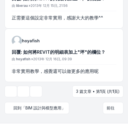
文章
由
liberau
»
2013年 12月 15日, 21:56
正需要這個設定非常實用，感謝大大的教學^^
hoyafish
回覆: 如何將REVIT的明細表加上"坪"的欄位？
文章
由
hoyafish
»
2013年 12月 16日, 09:39
非常實用教學，感覺還可以做更多的應用呢
3 篇文章 • 第
1
頁 (共
1
頁)
主題工具
顯示和排序選項
回到「BIM 設計與模型應用」
前往