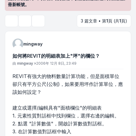
冊新帳號。
3 篇文章 • 第
1
頁 (共
1
頁)
主題工具
搜尋
mingway
如何將REVIT的明細表加上"坪"的欄位？
文章
由
mingway
»
2006年 12月 8日, 23:49
REVIT有強大的物料數量計算功能，但是面積單位
卻只有平方公尺(公制)，如果要用坪作計算單位，應
該如何設定？
建立或選擇/編輯具有"面積欄位"的明細表
1. 元素性質對話框中找到欄位，選擇右邊的編輯。
2. 點選 "計算數值"，開啟計算數值對話框。
3. 在計算數值對話框中輸入