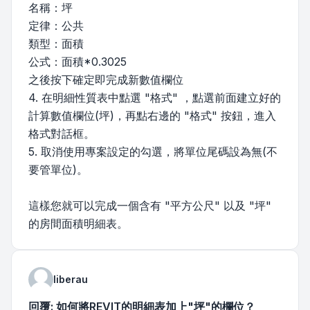
名稱：坪
定律：公共
類型：面積
公式：面積*0.3025
之後按下確定即完成新數值欄位
4. 在明細性質表中點選 "格式" ，點選前面建立好的
計算數值欄位(坪)，再點右邊的 "格式" 按鈕，進入
格式對話框。
5. 取消使用專案設定的勾選，將單位尾碼設為無(不
要管單位)。
這樣您就可以完成一個含有 "平方公尺" 以及 "坪"
的房間面積明細表。
liberau
回覆: 如何將REVIT的明細表加上"坪"的欄位？