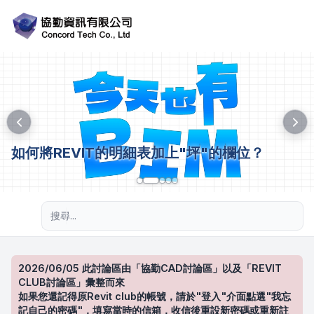
如何將REVIT的明細表加上"坪"的欄位？
進階搜尋
2026/06/05 此討論區由「協勤CAD討論區」以及「REVIT
CLUB討論區」彙整而來
如果您還記得原Revit club的帳號，請於"登入"介面點選"我忘
記自己的密碼"，填寫當時的信箱，收信後重設新密碼或重新註