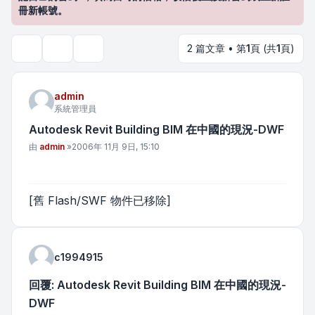
冊新帳號。
2 篇文章 • 第
1
頁 (共
1
頁)
主題工具
搜尋
admin
系統管理員
Autodesk Revit Building BIM 在中國的現況-DWF
文章
由
admin
»
2006年 11月 9日, 15:10
[舊 Flash/SWF 物件已移除]
c1994915
回覆: Autodesk Revit Building BIM 在中國的現況-
DWF