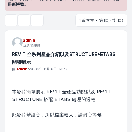
冊新帳號。
1 篇文章 • 第
1
頁 (共
1
頁)
主題工具
搜尋
admin
系統管理員
REVIT 全系列產品介紹以及STRUCTURE+ETABS
關聯展示
文章
由
admin
»
2006年 11月 6日, 14:44
本影片簡單展示 REVIT 全產品功能以及 REVIT
STRUCTURE 搭配 ETABS 處理的過程
此影片帶語音，所以檔案較大，請耐心等候