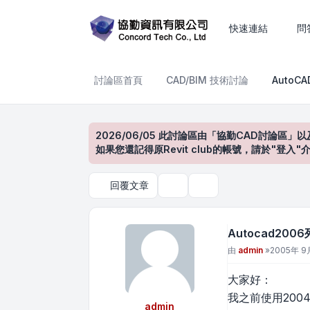
Autocad2006列印時無法
快速連結
問
討論區首頁
CAD/BIM 技術討論
AutoC
2026/06/05 此討論區由「協勤CAD討論區」以
如果您還記得原Revit club的帳號，請於"
回覆文章
主題工具
搜尋
Autocad20
文章
由
admin
»
2005年 9月
大家好：
我之前使用20
admin