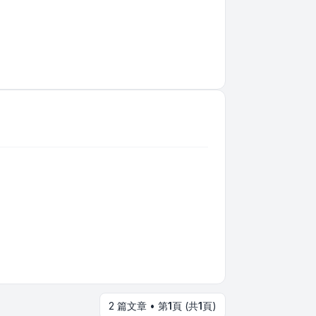
2 篇文章 • 第
1
頁 (共
1
頁)