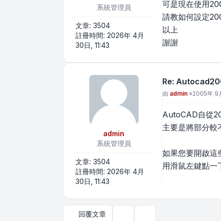
可是現在使用2
系統管理員
請教如何設定20
文章:
3504
以上
註冊時間:
2026年 4月
謝謝
30日, 11:43
Re: Autoc
文章
由
admin
»
2005年 9月
AutoCAD自
主要是將部分較
admin
系統管理員
如果您要開啟這
文章:
3504
用滑鼠左鍵點一
註冊時間:
2026年 4月
30日, 11:43
回覆文章
主題工具
顯示和排序選項