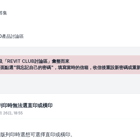
選直印或橫印
答集
AD產品討論區
及「REVIT CLUB討論區」彙整而來
登入"介面點選"我忘記自己的密碼"，填寫當時的信箱，收信後重設新密碼或重
06列印時無法選直印或橫印
 26日, 18:55
04版列印時選想可選擇直印或橫印。