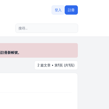
登入
註冊
進階搜尋
新註冊新帳號。
2 篇文章 • 第
1
頁 (共
1
頁)