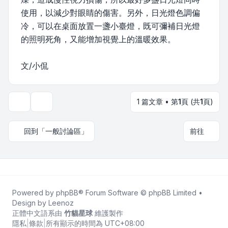
使用，以減少對眼睛的傷害。另外，日光燈色調偏
冷，可以在桌面放置一盞小臺燈，既可彌補日光燈
的照明死角，又能增加視覺上的溫暖效果。
文/小侃
1 篇文章 • 第
1
頁 (共
1
頁)
主題工具
回到「一般討論區」
前往
Powered by
phpBB
® Forum Software © phpBB Limited •
Design by
Leenoz
正體中文語系由
竹貓星球
維護製作
隱私
|
條款
|
所有顯示的時間為
UTC+08:00