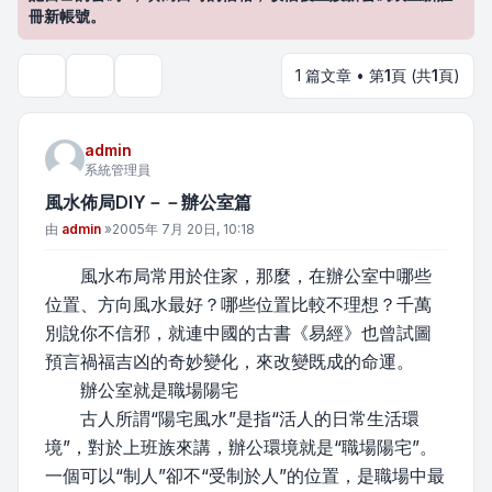
冊新帳號。
1 篇文章 • 第
1
頁 (共
1
頁)
主題工具
搜尋
admin
系統管理員
風水佈局DIY－－辦公室篇
文章
由
admin
»
2005年 7月 20日, 10:18
風水布局常用於住家，那麼，在辦公室中哪些
位置、方向風水最好？哪些位置比較不理想？千萬
別說你不信邪，就連中國的古書《易經》也曾試圖
預言禍福吉凶的奇妙變化，來改變既成的命運。
辦公室就是職場陽宅
古人所謂“陽宅風水”是指“活人的日常生活環
境”，對於上班族來講，辦公環境就是“職場陽宅”。
一個可以“制人”卻不“受制於人”的位置，是職場中最