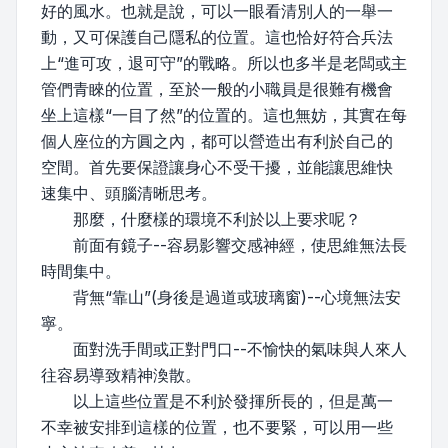
好的風水。也就是說，可以一眼看清別人的一舉一
動，又可保護自己隱私的位置。這也恰好符合兵法
上“進可攻，退可守”的戰略。所以也多半是老闆或主
管們青睞的位置，至於一般的小職員是很難有機會
坐上這樣“一目了然”的位置的。這也無妨，其實在每
個人座位的方圓之內，都可以營造出有利於自己的
空間。首先要保證讓身心不受干擾，並能讓思維快
速集中、頭腦清晰思考。
那麼，什麼樣的環境不利於以上要求呢？
前面有鏡子--容易影響交感神經，使思維無法長
時間集中。
背無“靠山”(身後是過道或玻璃窗)--心境無法安
寧。
面對洗手間或正對門口--不愉快的氣味與人來人
往容易導致精神渙散。
以上這些位置是不利於發揮所長的，但是萬一
不幸被安排到這樣的位置，也不要緊，可以用一些