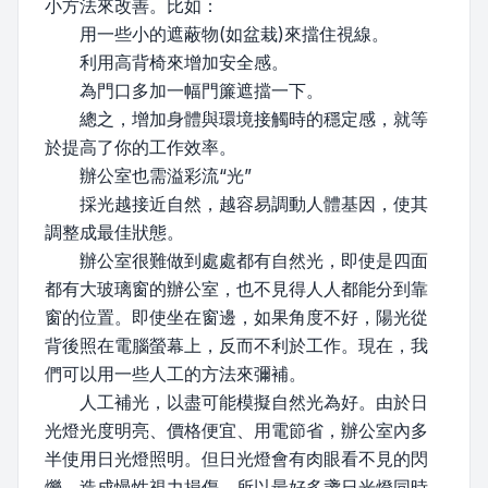
小方法來改善。比如：
用一些小的遮蔽物(如盆栽)來擋住視線。
利用高背椅來增加安全感。
為門口多加一幅門簾遮擋一下。
總之，增加身體與環境接觸時的穩定感，就等
於提高了你的工作效率。
辦公室也需溢彩流“光”
採光越接近自然，越容易調動人體基因，使其
調整成最佳狀態。
辦公室很難做到處處都有自然光，即使是四面
都有大玻璃窗的辦公室，也不見得人人都能分到靠
窗的位置。即使坐在窗邊，如果角度不好，陽光從
背後照在電腦螢幕上，反而不利於工作。現在，我
們可以用一些人工的方法來彌補。
人工補光，以盡可能模擬自然光為好。由於日
光燈光度明亮、價格便宜、用電節省，辦公室內多
半使用日光燈照明。但日光燈會有肉眼看不見的閃
爍，造成慢性視力損傷，所以最好多盞日光燈同時