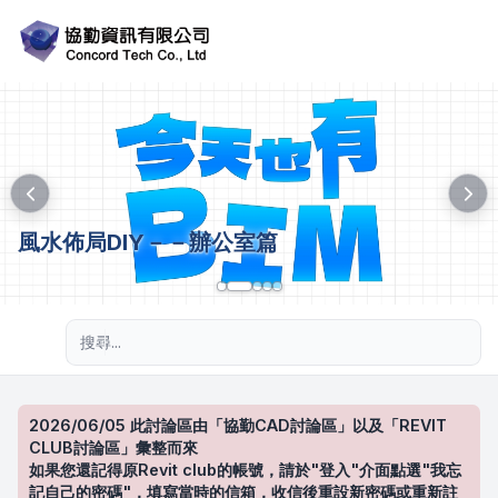
風水佈局DIY－－辦公室篇
進階搜尋
2026/06/05 此討論區由「協勤CAD討論區」以及「REVIT
CLUB討論區」彙整而來
如果您還記得原Revit club的帳號，請於"登入"介面點選"我忘
記自己的密碼"，填寫當時的信箱，收信後重設新密碼或重新註