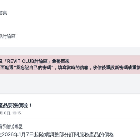
！
答集
產品討論區
及「REVIT CLUB討論區」彙整而來
登入"介面點選"我忘記自己的密碼"，填寫當時的信箱，收信後重設新密碼或重
訂閱產品要漲價啦！
月 8日, 16:15
看到的消息
預計在2026年1月7日起陸續調整部分訂閱服務產品的價格