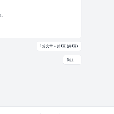
估。
1 篇文章 • 第
1
頁 (共
1
頁)
前往