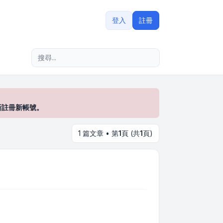
登入
註冊
進階搜尋
新註冊新帳號。
1 篇文章 • 第
1
頁 (共
1
頁)