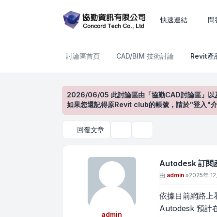
Autodesk 訂閱產品要漲價啦
快速連結
問
討論區首頁
CAD/BIM 技術討論
Revit
2026/06/05 此討論區由「協勤CAD討論區」以
如果您還記得原Revit club的帳號，請於"
回覆文章
主題工具
搜尋
Autodesk 
文章
由
admin
»
2025年 12
依據目前網路上
Autodesk 
admin