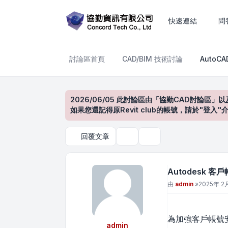
Autodesk 客戶帳戶安全性新
快速連結
問
討論區首頁
CAD/BIM 技術討論
AutoC
2026/06/05 此討論區由「協勤CAD討論區」以
如果您還記得原Revit club的帳號，請於"
回覆文章
主題工具
搜尋
Autodesk 
文章
由
admin
»
2025年 2月
為加強客戶帳號安全
admin