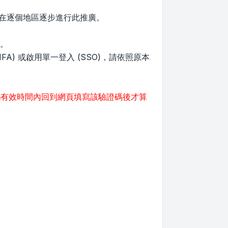
程，在逐個地區逐步進行此推廣。
能。
FA) 或啟用單一登入 (SSO)，請依照原本
碼有效時間內回到網頁填寫該驗證碼後才算