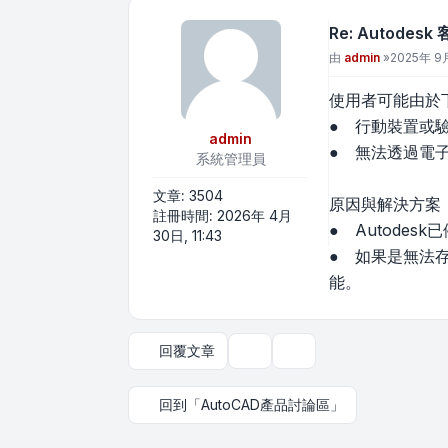
Re: Autode
文章
由
admin
»
2025年 9月
使用者可能由於下列
● 行動裝置或
admin
● 無法透過電子
系統管理員
文章:
3504
原因與解決方案
註冊時間:
2026年 4月
● Autode
30日, 11:43
● 如果是無法
能。
回覆文章
主題工具
顯示和排序選項
回到「AutoCAD產品討論區」