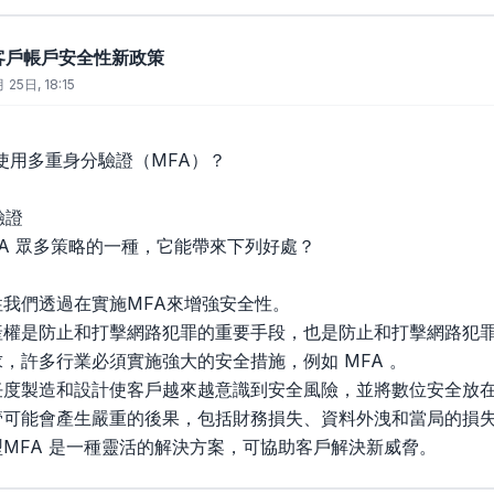
sk 客戶帳戶安全性新政策
 25日, 18:15
使用多重身分驗證（MFA）？
驗證
MFA 眾多策略的一種，它能帶來下列好處？
性我們透過在實施MFA來增強安全性。
產權是防止和打擊網路犯罪的重要手段，也是防止和打擊網路犯
，許多行業必須實施強大的安全措施，例如 MFA 。
任度製造和設計使客戶越來越意識到安全風險，並將數位安全放
管可能會產生嚴重的後果，包括財務損失、資料外洩和當局的損
型MFA 是一種靈活的解決方案，可協助客戶解決新威脅。