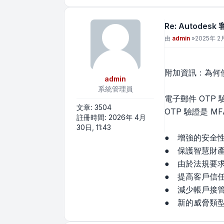
Re: Autode
文章
由
admin
»
2025年 2月
附加資訊：為何
admin
系統管理員
電子郵件 OTP 
文章:
3504
OTP 驗證是 
註冊時間:
2026年 4月
30日, 11:43
● 增強的安全
● 保護智慧財
● 由於法規要求
● 提高客戶信
● 減少帳戶接
● 新的威脅類