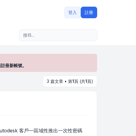
登入
註冊
進階搜尋
新註冊新帳號。
3 篇文章 • 第
1
頁 (共
1
頁)
Autodesk 客戶一區域性推出一次性密碼