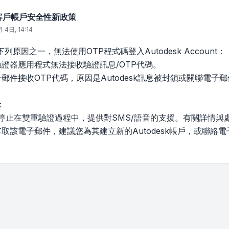
sk 客戶帳戶安全性新政策
 4日, 14:14
原因之一，無法使用OTP程式碼登入Autodesk Account：
驗證器應用程式無法接收驗證訊息/OTP代碼。
郵件接收OTP代碼，原因是Autodesk訊息被封鎖或關聯電子
：
sk已停止在雙重驗證過程中，提供對SMS/語音的支援。有關詳情
存取該電子郵件，建議您為其建立新的Autodesk帳戶，或聯絡