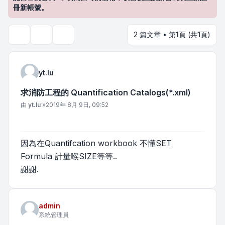
冊新帳號。
2 篇文章 • 第
1
頁 (共
1
頁)
主題工具
搜尋
yt.lu
求消防工程的 Quantification Catalogs(*.xml)
文章
由
yt.lu
»
2019年 8月 9日, 09:52
因為在Quantifcation workbook 不懂SET
Formula 計量喉SIZE等等..
謝謝.
admin
系統管理員