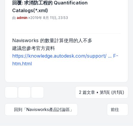
回覆: 求消防工程的 Quantification
Catalogs(*.xml)
文章
由
admin
»
2019年 8月 11日, 23:53
Navisworks 的數量計算使用的人不多
建議您參考官方資料
https://knowledge.autodesk.com/support/ ... F-
htm.html
2 篇文章 • 第
1
頁 (共
1
頁)
主題工具
顯示和排序選項
回到「Navisworks產品討論區」
前往