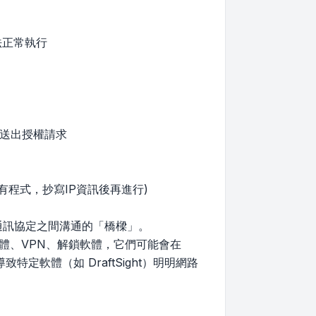
法正常執行
法送出授權請求
所有程式，抄寫IP資訊後再進行)
）與網路通訊協定之間溝通的「橋樑」。
體、VPN、解鎖軟體，它們可能會在
特定軟體（如 DraftSight）明明網路