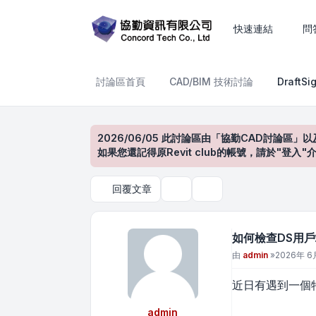
如何檢查DS用戶端與SNL許
快速連結
問
討論區首頁
CAD/BIM 技術討論
Draft
2026/06/05 此討論區由「協勤CAD討論區」以
如果您還記得原Revit club的帳號，請於"
回覆文章
主題工具
搜尋
如何檢查DS用
文章
由
admin
»
2026年 6月
近日有遇到一個
admin