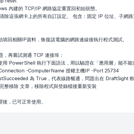
p reset
dows 內建的 TCP/IP 網路協定重置回初始狀態。
清除這張網卡上的所有自訂設定。 包含：固定 IP 位址、子網路遮
動填回相關IP資料，恢復該電腦的網路連線後執行程式測試。
問題，再嘗試測通 TCP 連接埠：
用 PowerShell 執行下面語法，用以驗證在「應用層」能不能連
onnection -ComputerName 授權主機IP -Port 25734
stSucceeded 為 True，代表線路暢通，問題出在 DraftSig
 完整移除 文章，移除程式與登錄檔後重新安裝
理後，已可正常使用。