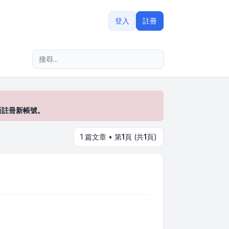
登入
註冊
進階搜尋
新註冊新帳號。
1 篇文章 • 第
1
頁 (共
1
頁)