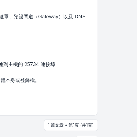
罩、預設閘道（Gateway）以及 DNS
到主機的 25734 連接埠
ht 軟體本身或登錄檔。
1 篇文章 • 第
1
頁 (共
1
頁)