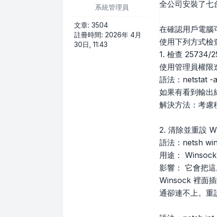
全公司安裝了七台電
系統管理員
文章:
3504
在確認用戶電腦可
註冊時間:
2026年 4月
使用下列方式檢
30日, 11:43
1. 檢查 2573
使用管理員權限
語法：netstat -a
如果有看到輸出紀
解決方法：考慮移除
2. 清除並重設
語法：netsh wins
用途： Winso
影響： 它會把
Winsock 裡
通卻連不上。重