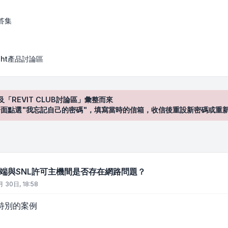
可主機間是否存在網路問題？
答集
Sight產品討論區
及「REVIT CLUB討論區」彙整而來
登入"介面點選"我忘記自己的密碼"，填寫當時的信箱，收信後重設新密碼或重
戶端與SNL許可主機間是否存在網路問題？
 30日, 18:58
特別的案例