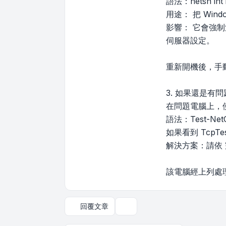
語法：netsh int i
用途： 把 Win
影響： 它會強制
伺服器設定。
重新開機後，手
3. 如果還是有
在問題電腦上，使
語法：Test-NetC
如果看到 TcpTe
解決方案：請依
該電腦經上列處
回覆文章
主題工具