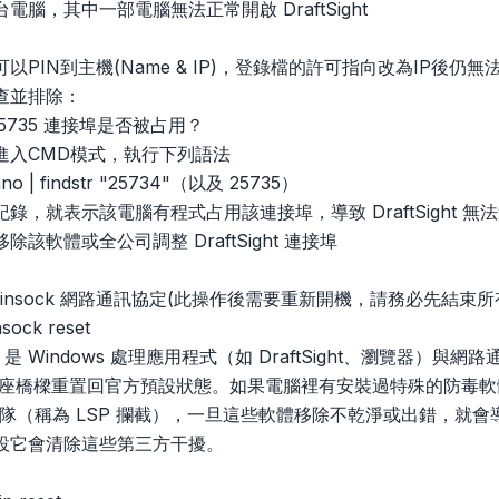
腦，其中一部電腦無法正常開啟 DraftSight
以PIN到主機(Name & IP)，登錄檔的許可指向改為IP後仍無
查並排除：
4/25735 連接埠是否被占用？
進入CMD模式，執行下列語法
no | findstr "25734"（以及 25735）
錄，就表示該電腦有程式占用該連接埠，導致 DraftSight 無
該軟體或全公司調整 DraftSight 連接埠
 Winsock 網路通訊協定(此操作後需要重新開機，請務必先結束
ock reset
ck 是 Windows 處理應用程式（如 DraftSight、瀏覽器
這座橋樑重置回官方預設狀態。如果電腦裡有安裝過特殊的防毒軟
面插隊（稱為 LSP 攔截），一旦這些軟體移除不乾淨或出錯，就會導致
設它會清除這些第三方干擾。