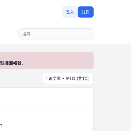
登入
註冊
進階搜尋
新註冊新帳號。
1 篇文章 • 第
1
頁 (共
1
頁)
？