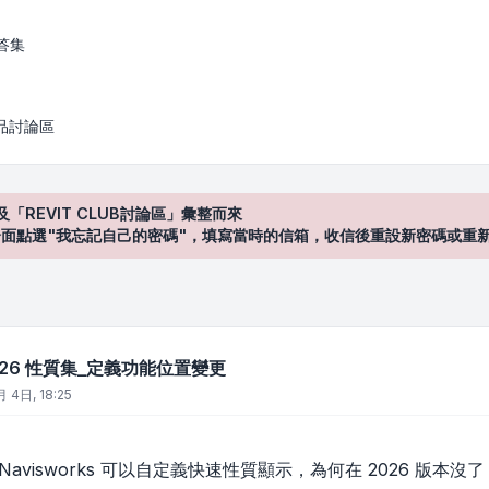
集_定義功能位置變更
答集
產品討論區
及「REVIT CLUB討論區」彙整而來
登入"介面點選"我忘記自己的密碼"，填寫當時的信箱，收信後重設新密碼或重
 2026 性質集_定義功能位置變更
 4日, 18:25
avisworks 可以自定義快速性質顯示，為何在 2026 版本沒了