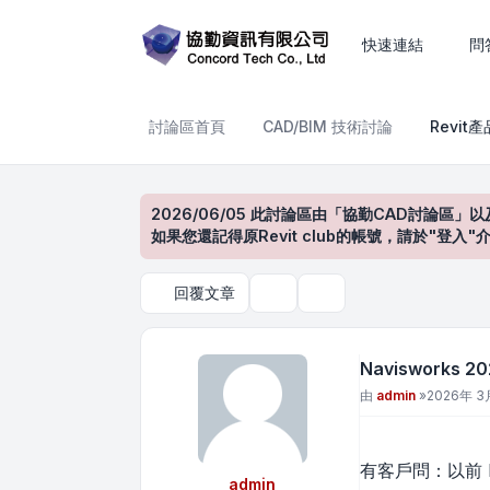
Navisworks 2026 性質
快速連結
問
討論區首頁
CAD/BIM 技術討論
Revit
2026/06/05 此討論區由「協勤CAD討論區」以
如果您還記得原Revit club的帳號，請於"
回覆文章
主題工具
搜尋
Navisworks
文章
由
admin
»
2026年 3月
有客戶問：以前 N
admin