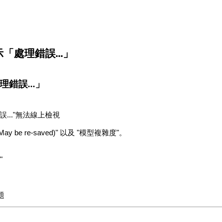
顯示「處理錯誤...」
理錯誤...」
..."無法線上檢視
re-saved)" 以及 "模型複雜度"。
"
題