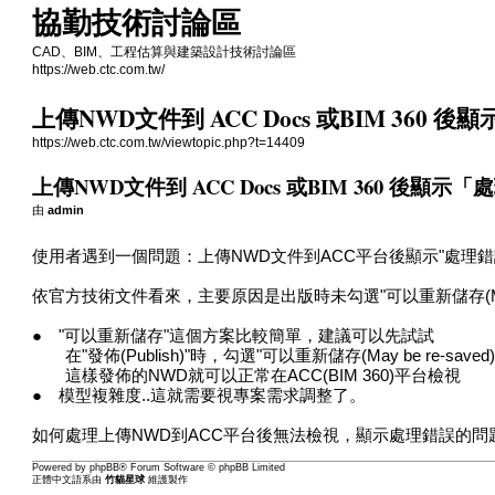
協勤技術討論區
CAD、BIM、工程估算與建築設計技術討論區
https://web.ctc.com.tw/
上傳NWD文件到 ACC Docs 或BIM 360 後
https://web.ctc.com.tw/viewtopic.php?t=14409
上傳NWD文件到 ACC Docs 或BIM 360 後顯示「處
由
admin
使用者遇到一個問題：上傳NWD文件到ACC平台後顯示"處理錯誤
依官方技術文件看來，主要原因是出版時未勾選"可以重新儲存(May be 
● "可以重新儲存"這個方案比較簡單，建議可以先試試
在"發佈(Publish)"時，勾選"可以重新儲存(May be re-saved)
這樣發佈的NWD就可以正常在ACC(BIM 360)平台檢視
● 模型複雜度..這就需要視專案需求調整了。
如何處理上傳NWD到ACC平台後無法檢視，顯示處理錯誤的問
Powered by
phpBB
® Forum Software © phpBB Limited
正體中文語系由
竹貓星球
維護製作