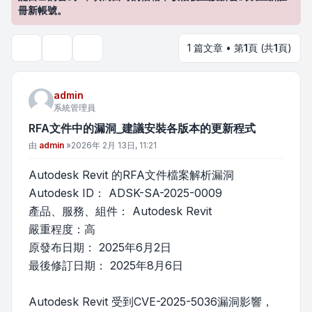
冊新帳號。
1 篇文章 • 第
1
頁 (共
1
頁)
主題工具
搜尋
admin
系統管理員
RFA文件中的漏洞_建議安裝各版本的更新程式
文章
由
admin
»
2026年 2月 13日, 11:21
Autodesk Revit 的RFA文件檔案解析漏洞
Autodesk ID： ADSK-SA-2025-0009
產品、服務、組件： Autodesk Revit
嚴重程度：高
原發布日期： 2025年6月2日
最後修訂日期： 2025年8月6日
Autodesk Revit 受到CVE-2025-5036漏洞影響，