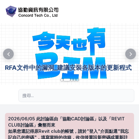
RFA文件中的漏洞_建議安裝各版本的更新程式
進階搜尋
2026/06/05 此討論區由「協勤CAD討論區」以及「REVIT
CLUB討論區」彙整而來
如果您還記得原Revit club的帳號，請於"登入"介面點選"我忘
記自己的密碼"，填寫當時的信箱，收信後重設新密碼或重新註