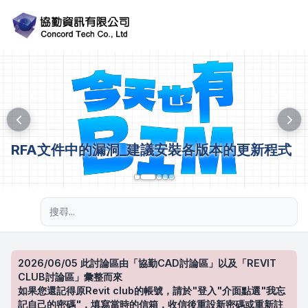
RFA文件中的漏洞_建議安裝各版本的更新程式
進階搜尋
2026/06/05 此討論區由「協勤CAD討論區」以及「REVIT
CLUB討論區」彙整而來
如果您還記得原Revit club的帳號，請於"登入"介面點選"我忘
記自己的密碼"，填寫當時的信箱，收信後重設新密碼或重新註