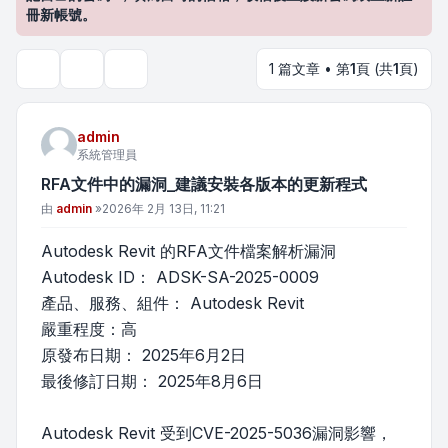
冊新帳號。
1 篇文章 • 第
1
頁 (共
1
頁)
主題工具
搜尋
admin
系統管理員
RFA文件中的漏洞_建議安裝各版本的更新程式
文章
由
admin
»
2026年 2月 13日, 11:21
Autodesk Revit 的RFA文件檔案解析漏洞
Autodesk ID： ADSK-SA-2025-0009
產品、服務、組件： Autodesk Revit
嚴重程度：高
原發布日期： 2025年6月2日
最後修訂日期： 2025年8月6日
Autodesk Revit 受到CVE-2025-5036漏洞影響，