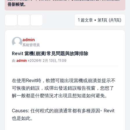
冊新帳號。
1 篇文章 • 第
1
頁 (共
1
頁)
主題工具
搜尋
admin
系統管理員
Revit 當機(崩潰)常見問題與故障排除
文章
由
admin
»
2026年 2月 13日, 11:09
在使用Revit時，軟體可能出現當機或崩潰並提示不
可恢復的錯誤，或彈出發送錯誤報告視窗，您想了
解一般都是什麼情況才出現且想知道如何避免。
Causes: 任何程式的崩潰通常都有多種原因- Revit
也是如此。