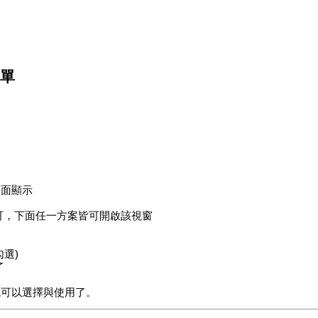
選單
畫面顯示
即可，下面任一方案皆可開啟該視窗
選)
了
就可以選擇與使用了。