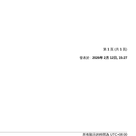
第
1
頁 (共
1
頁)
發表於 :
2026年 2月 12日, 15:27
所有顯示的時間為
UTC+08:00