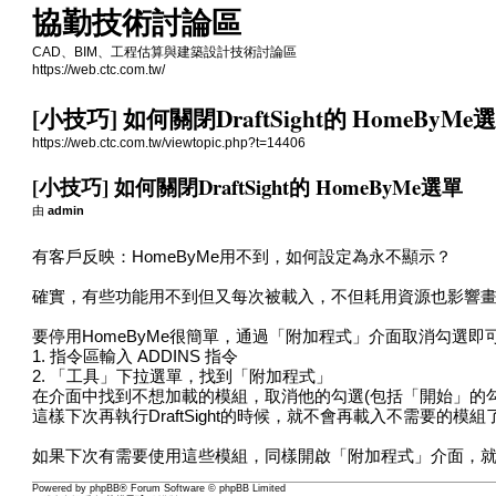
協勤技術討論區
CAD、BIM、工程估算與建築設計技術討論區
https://web.ctc.com.tw/
[小技巧] 如何關閉DraftSight的 HomeByMe
https://web.ctc.com.tw/viewtopic.php?t=14406
[小技巧] 如何關閉DraftSight的 HomeByMe選單
由
admin
有客戶反映：HomeByMe用不到，如何設定為永不顯示？
確實，有些功能用不到但又每次被載入，不但耗用資源也影響
要停用HomeByMe很簡單，通過「附加程式」介面取消勾選
1. 指令區輸入 ADDINS 指令
2. 「工具」下拉選單，找到「附加程式」
在介面中找到不想加載的模組，取消他的勾選(包括「開始」的勾
這樣下次再執行DraftSight的時候，就不會再載入不需要的模組
如果下次有需要使用這些模組，同樣開啟「附加程式」介面，
Powered by
phpBB
® Forum Software © phpBB Limited