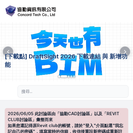
[下載點] DraftSight 2026 下載連結 與 新增功
能
進階搜尋
2026/06/05 此討論區由「協勤CAD討論區」以及「REVIT
CLUB討論區」彙整而來
如果您還記得原Revit club的帳號，請於"登入"介面點選"我忘
記自己的密碼"，填寫當時的信箱，收信後重設新密碼或重新註