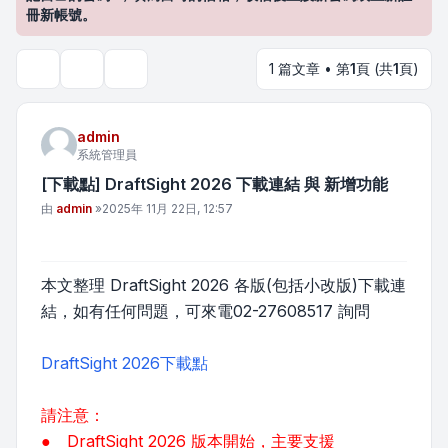
冊新帳號。
1 篇文章 • 第
1
頁 (共
1
頁)
主題工具
搜尋
admin
系統管理員
[下載點] DraftSight 2026 下載連結 與 新增功能
文章
由
admin
»
2025年 11月 22日, 12:57
本文整理 DraftSight 2026 各版(包括小改版)下載連
結，如有任何問題，可來電02-27608517 詢問
DraftSight 2026下載點
請注意：
● DraftSight 2026 版本開始，主要支援