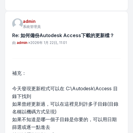
admin
系統管理員
Re: 如何備份Autodesk Access下載的更新檔？
文章
由
admin
»
2026年 1月 22日, 11:01
補充：
今天發現更新程式可以在 C:\Autodesk\Access 目
錄下找到
如果曾經更新過，可以在這裡見到許多子目錄(目錄
名稱以機碼方式呈現)
如果不知道是哪一個子目錄是你要的，可以用日期
篩選或逐一點進去