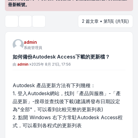
冊新帳號。
2 篇文章 • 第
1
頁 (共
1
頁)
主題工具
搜尋
admin
系統管理員
如何備份Autodesk Access下載的更新檔？
文章
由
admin
»
2025年 8月 21日, 17:56
Autodesk 產品更新方法有下列幾種：
1. 登入Autodesk網站，找到「產品與服務」-「產
品更新」-搜尋並查找後下載(建議將發布日期設定
為"全部"，可以看到比較完整的更新列表)
2. 點開 Windows 右下方常駐Autodesk Access程
式，可以看到各程式的更新列表