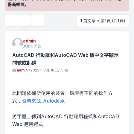
冊新帳號。
1 篇文章 • 第
1
頁 (共
1
頁)
主題工具
搜尋
admin
系統管理員
AutoCAD 行動版和AutoCAD Web 版中文字顯示
問號或亂碼
文章
由
admin
»
2025年 7月 18日, 15:18
此問題依據所使用的裝置、環境有不同的操作方
式，
資料來源_Autodesk
將字體上傳到AutoCAD 行動應用程式和AutoCAD
Web 應用程式