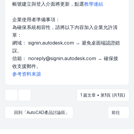
帳號建立與登入介面將更新，點選
教學連結
企業使用者準備事項：
為確保系統相容性，請將以下內容加入企業允許清
單：
網域： signin.autodesk.com → 避免桌面端認證錯
誤。
信箱：
noreply@signin.autodesk.com
→ 確保接
收支援郵件。
参考资料来源
1 篇文章 • 第
1
頁 (共
1
頁)
主題工具
回到「AutoCAD產品討論區」
前往