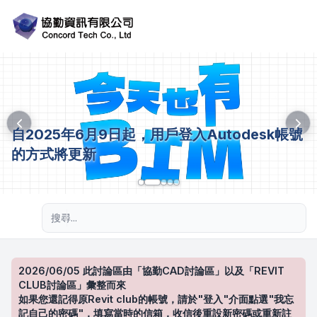
自2025年6月9日起，用戶登入Autodesk帳號
的方式將更新
進階搜尋
2026/06/05 此討論區由「協勤CAD討論區」以及「REVIT
CLUB討論區」彙整而來
如果您還記得原Revit club的帳號，請於"登入"介面點選"我忘
記自己的密碼"，填寫當時的信箱，收信後重設新密碼或重新註