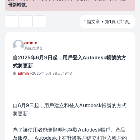
冊新帳號。
1 篇文章 • 第
1
頁 (共
1
頁)
主題工具
搜尋
admin
系統管理員
自2025年6月9日起，用戶登入Autodesk帳號的方
式將更新
文章
由
admin
»
2025年 5月 28日, 19:18
自6月9日起，用戶建立和登入Autodesk帳號的方式
將更新
為了讓使用者能更順暢地存取Autodesk帳戶、產品
及服務。 Autodesk正在升級客戶建立和登入帳戶的