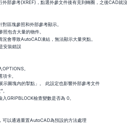
外部參考(XREF)，點選外參文件後有見到轉圈，之後CAD就沒
為針對區塊參照和外部參考顯示。
部參照包含大量的物件。
導致AutoCAD凍結，無法顯示大量夾點。
能是安裝錯誤
OPTIONS。
”選項卡。
「展示圖塊內的掣點」。 此設定也影響外部參考文件
”。
入GRIPBLOCK檢查變數是否為 0。
可以通過重置AutoCAD為預設的方法處理