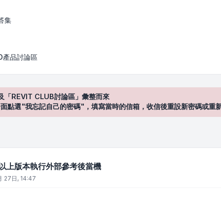
執行外部參考後當機
答集
AD產品討論區
及「REVIT CLUB討論區」彙整而來
登入"介面點選"我忘記自己的密碼"，填寫當時的信箱，收信後重設新密碼或重
021以上版本執行外部參考後當機
 27日, 14:47