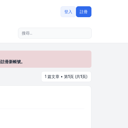
登入
註冊
進階搜尋
新註冊新帳號。
1 篇文章 • 第
1
頁 (共
1
頁)