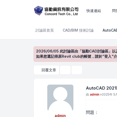
AutoCAD 2021以上版本
快速連結
問
討論區首頁
CAD/BIM 技術討論
AutoC
2026/06/05 此討論區由「協勤CAD討論區」以
如果您還記得原Revit club的帳號，請於"
回覆文章
主題工具
搜尋
AutoCAD 2
文章
由
admin
»
2025年 5月
問題：
admin