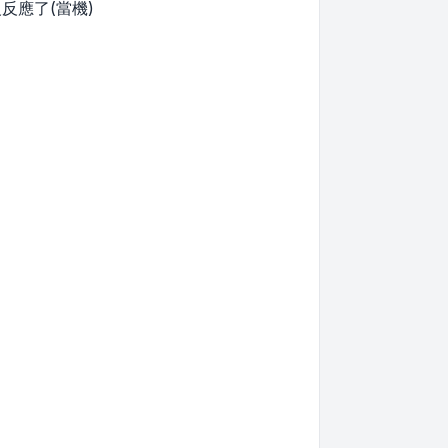
反應了(當機)