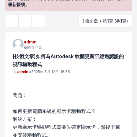
冊新帳號。
1 篇文章 • 第
1
頁 (共
1
頁)
主題工具
搜尋
admin
系統管理員
[技術文章]如何為Autodesk 軟體更新至經過認證的
視訊驅動程式
文章
由
admin
»
2025年 5月 12日, 16:58
問題：
如何更新電腦系統的顯示卡驅動程式？
解決方案：
更新顯示卡驅動程式需要先確定顯示卡，然後下載
並安裝驅動程式。