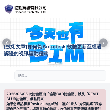
[技術文章]如何為Autodesk 軟體更新至經過
認證的視訊驅動程式
進階搜尋
2026/06/05 此討論區由「協勤CAD討論區」以及「REVIT
CLUB討論區」彙整而來
如果您還記得原Revit club的帳號，請於"登入"介面點選"我忘
記自己的密碼"，填寫當時的信箱，收信後重設新密碼或重新註