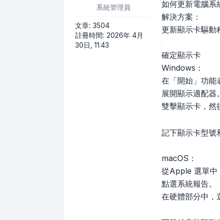
如何更新電腦系
系統管理員
解決方案：
文章:
3504
更新顯示卡驅動
註冊時間:
2026年 4月
30日, 11:43
確定顯示卡
Windows：
在「開始」功能
展開顯示適配器
雙擊顯示卡，然
記下顯示卡型號
macOS：
從Apple 選
點選系統報告。
在硬體部分中，