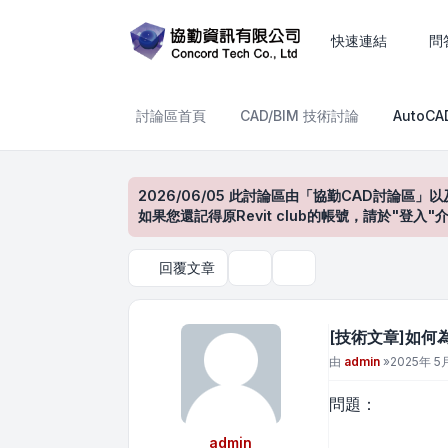
[技術文章]如何為Autode
快速連結
問
討論區首頁
CAD/BIM 技術討論
AutoC
2026/06/05 此討論區由「協勤CAD討論區」以
如果您還記得原Revit club的帳號，請於"
回覆文章
主題工具
搜尋
[技術文章]如何
文章
由
admin
»
2025年 5月
問題：
admin