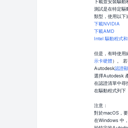
下載並安裝驅動
測試是在特定驅
類型，使用以下
下載NVIDIA
下載AMD
Intel 驅動程
但是，有時使用經
示卡硬體
）。 
Autodesk
認證
選擇Autodes
在認證清單中尋
在驅動程式列下
注意：
對於macOS，
在Window
於特定的Auto