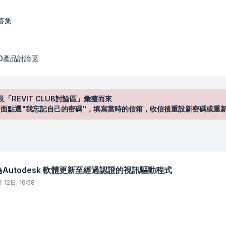
sk 軟體更新至經過認證的視訊驅動程式
答集
AD產品討論區
及「REVIT CLUB討論區」彙整而來
登入"介面點選"我忘記自己的密碼"，填寫當時的信箱，收信後重設新密碼或重
為Autodesk 軟體更新至經過認證的視訊驅動程式
 12日, 16:58