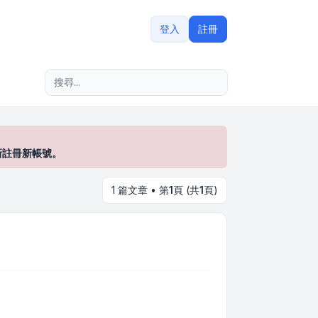
登入
註冊
進階搜尋
新註冊新帳號。
1 篇文章 • 第
1
頁 (共
1
頁)