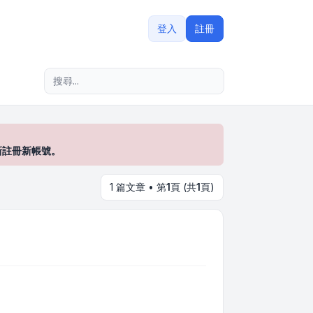
登入
註冊
進階搜尋
新註冊新帳號。
1 篇文章 • 第
1
頁 (共
1
頁)