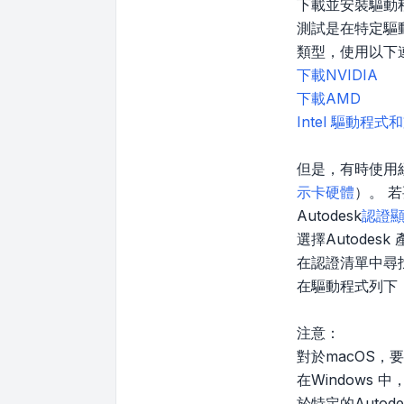
下載並安裝驅動
測試是在特定驅
類型，使用以下
下載NVIDIA
下載AMD
Intel 驅動程
但是，有時使用經
示卡硬體
）。 
Autodesk
認證
選擇Autodes
在認證清單中尋
在驅動程式列下
注意：
對於macOS，
在Window
於特定的Auto