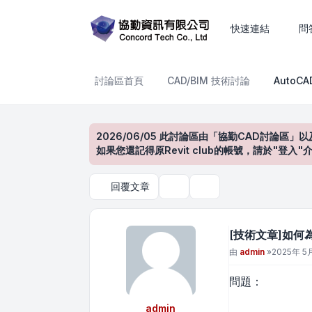
[技術文章]如何為Autode
快速連結
問
討論區首頁
CAD/BIM 技術討論
AutoC
2026/06/05 此討論區由「協勤CAD討論區」以
如果您還記得原Revit club的帳號，請於"
回覆文章
主題工具
搜尋
[技術文章]如何
文章
由
admin
»
2025年 5月
問題：
admin