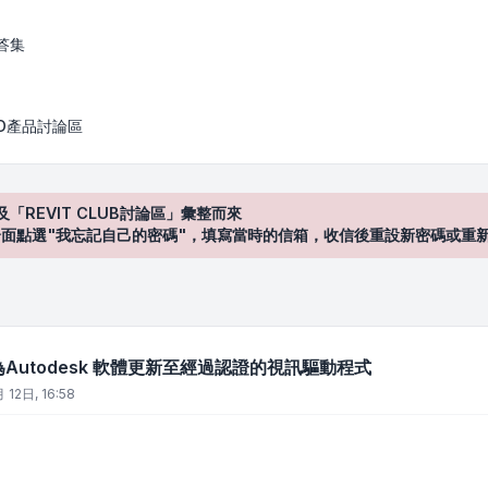
sk 軟體更新至經過認證的視訊驅動程式
答集
AD產品討論區
及「REVIT CLUB討論區」彙整而來
登入"介面點選"我忘記自己的密碼"，填寫當時的信箱，收信後重設新密碼或重
為Autodesk 軟體更新至經過認證的視訊驅動程式
 12日, 16:58