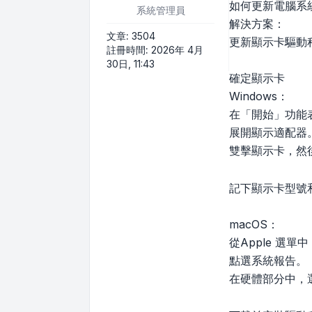
如何更新電腦系
系統管理員
解決方案：
文章:
3504
更新顯示卡驅動
註冊時間:
2026年 4月
30日, 11:43
確定顯示卡
Windows：
在「開始」功能
展開顯示適配器
雙擊顯示卡，然
記下顯示卡型號
macOS：
從Apple 選
點選系統報告。
在硬體部分中，