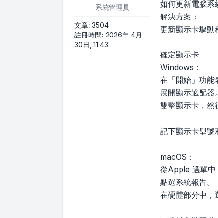
如何更新電腦系
系統管理員
解決方案：
文章:
3504
更新顯示卡驅動
註冊時間:
2026年 4月
30日, 11:43
確定顯示卡
Windows：
在「開始」功能
展開顯示適配器
雙擊顯示卡，然
記下顯示卡型號
macOS：
從Apple 選
點選系統報告。
在硬體部分中，