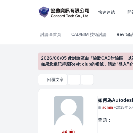
如何為Autodesk 軟體更
快速連結
問
討論區首頁
CAD/BIM 技術討論
Revit
2026/06/05 此討論區由「協勤CAD討論區」以
如果您還記得原Revit club的帳號，請於"
回覆文章
主題工具
搜尋
如何為Autod
文章
由
admin
»
2025年 5月
問題：
admin