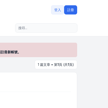
登入
註冊
進階搜尋
新註冊新帳號。
1 篇文章 • 第
1
頁 (共
1
頁)