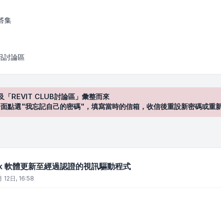
新至經過認證的視訊驅動程式
答集
產品討論區
及「REVIT CLUB討論區」彙整而來
登入"介面點選"我忘記自己的密碼"，填寫當時的信箱，收信後重設新密碼或重
esk 軟體更新至經過認證的視訊驅動程式
 12日, 16:58