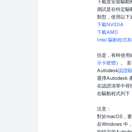
下載並安裝驅動
測試是在特定驅
類型，使用以下
下載NVIDIA
下載AMD
Intel 驅動程
但是，有時使用經
示卡硬體
）。 
Autodesk
認證
選擇Autodes
在認證清單中尋
在驅動程式列下
注意：
對於macOS，
在Window
於特定的Auto