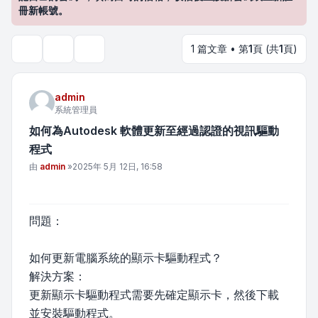
冊新帳號。
1 篇文章 • 第
1
頁 (共
1
頁)
主題工具
搜尋
admin
系統管理員
如何為Autodesk 軟體更新至經過認證的視訊驅動
程式
文章
由
admin
»
2025年 5月 12日, 16:58
問題：
如何更新電腦系統的顯示卡驅動程式？
解決方案：
更新顯示卡驅動程式需要先確定顯示卡，然後下載
並安裝驅動程式。