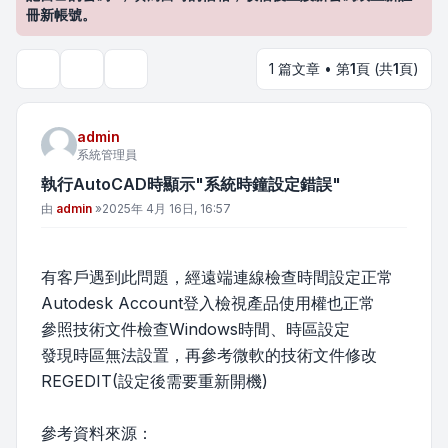
冊新帳號。
1 篇文章 • 第
1
頁 (共
1
頁)
主題工具
搜尋
admin
系統管理員
執行AutoCAD時顯示"系統時鐘設定錯誤"
文章
由
admin
»
2025年 4月 16日, 16:57
有客戶遇到此問題，經遠端連線檢查時間設定正常
Autodesk Account登入檢視產品使用權也正常
參照技術文件檢查Windows時間、時區設定
發現時區無法設置，再參考微軟的技術文件修改
REGEDIT(設定後需要重新開機)
參考資料來源：