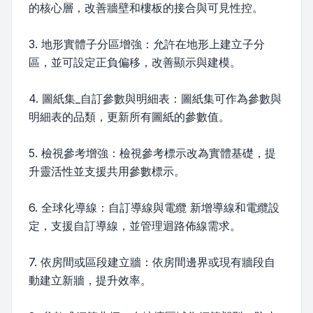
的核心層，改善牆壁和樓板的接合與可見性控。
3. 地形實體子分區增強：允許在地形上建立子分
區，並可設定正負偏移，改善顯示與建模。
4. 圖紙集_自訂參數與明細表：圖紙集可作為參數與
明細表的品類，更新所有圖紙的參數值。
5. 檢視參考增強：檢視參考標示改為實體基礎，提
升靈活性並支援共用參數標示。
6. 全球化導線：自訂導線與電纜 新增導線和電纜設
定，支援自訂導線，並管理迴路佈線需求。
7. 依房間或區段建立牆：依房間邊界或現有牆段自
動建立新牆，提升效率。