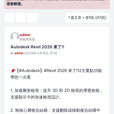
冊新帳號。
1 篇文章 • 第
1
頁 (共
1
頁)
主題工具
搜尋
admin
系統管理員
Autodesk Revit 2026 來了!!
文章
由
admin
»
2025年 4月 8日, 10:25
【#Autodesk】#Revit 2026 來了!12大重點功能
帶您一次看
1. 加速圖形檢視：提升 3D 和 2D 檢視的導覽效能，
支援顯示卡的加速檢視設計。
2. 無核心層複合結構：支援刪除或移動複合結構中