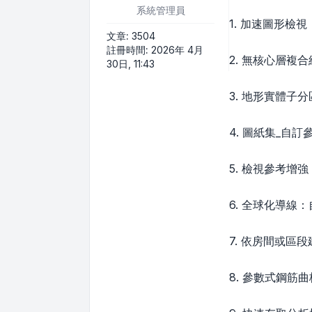
系統管理員
1. 加速圖形檢
文章:
3504
註冊時間:
2026年 4月
2. 無核心層
30日, 11:43
3. 地形實體
4. 圖紙集_
5. 檢視參考
6. 全球化導
7. 依房間或
8. 參數式鋼