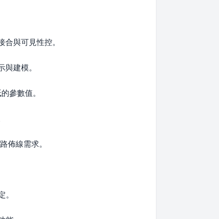
。
的接合與可見性控。
示與建模。
紙的參數值。
。
迴路佈線需求。
定。