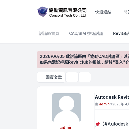
Autodesk Revit 2026 來了!!
快速連結
問
討論區首頁
CAD/BIM 技術討論
Revit
2026/06/05 此討論區由「協勤CAD討論區」以
如果您還記得原Revit club的帳號，請於"
回覆文章
主題工具
搜尋
Autodesk Revi
文章
由
admin
»
2025年 4月
【#Autodes
admin