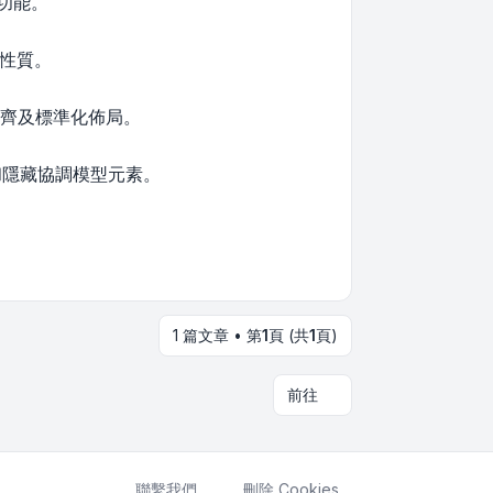
功能。
件性質。
對齊及標準化佈局。
和隱藏協調模型元素。
1 篇文章 • 第
1
頁 (共
1
頁)
前往
聯繫我們
刪除 Cookies