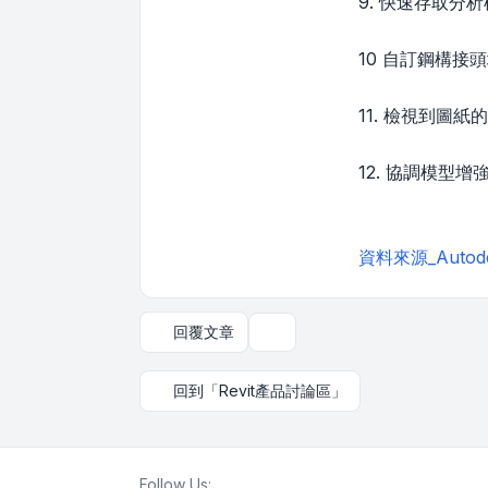
9. 快速存取
10 自訂鋼構
11. 檢視到
12. 協調模
資料來源_Autod
回覆文章
主題工具
回到「Revit產品討論區」
Follow Us: