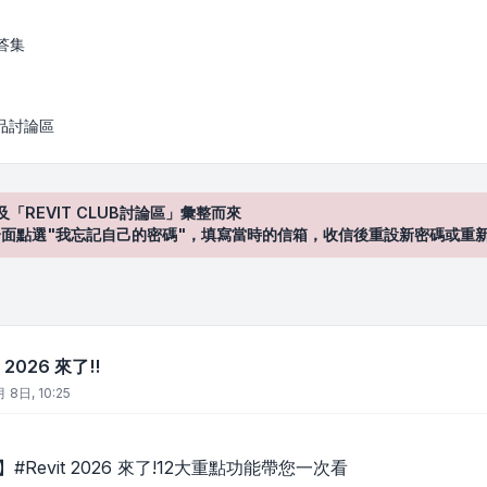
答集
產品討論區
及「REVIT CLUB討論區」彙整而來
登入"介面點選"我忘記自己的密碼"，填寫當時的信箱，收信後重設新密碼或重
t 2026 來了!!
 8日, 10:25
k】#Revit 2026 來了!12大重點功能帶您一次看