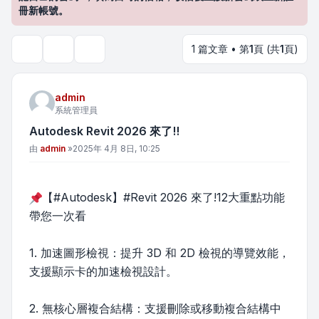
冊新帳號。
1 篇文章 • 第
1
頁 (共
1
頁)
主題工具
搜尋
admin
系統管理員
Autodesk Revit 2026 來了!!
文章
由
admin
»
2025年 4月 8日, 10:25
【#Autodesk】#Revit 2026 來了!12大重點功能
帶您一次看
1. 加速圖形檢視：提升 3D 和 2D 檢視的導覽效能，
支援顯示卡的加速檢視設計。
2. 無核心層複合結構：支援刪除或移動複合結構中