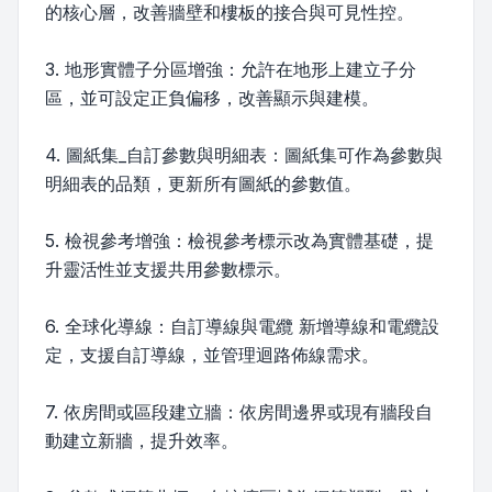
的核心層，改善牆壁和樓板的接合與可見性控。
3. 地形實體子分區增強：允許在地形上建立子分
區，並可設定正負偏移，改善顯示與建模。
4. 圖紙集_自訂參數與明細表：圖紙集可作為參數與
明細表的品類，更新所有圖紙的參數值。
5. 檢視參考增強：檢視參考標示改為實體基礎，提
升靈活性並支援共用參數標示。
6. 全球化導線：自訂導線與電纜 新增導線和電纜設
定，支援自訂導線，並管理迴路佈線需求。
7. 依房間或區段建立牆：依房間邊界或現有牆段自
動建立新牆，提升效率。