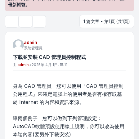
冊新帳號。
1 篇文章 • 第
1
頁 (共
1
頁)
主題工具
搜尋
admin
系統管理員
下載並安裝 CAD 管理員控制程式
文章
由
admin
»
2025年 4月 1日, 15:11
身為 CAD 管理員，您可以使用「CAD 管理員控制
公用程式」來確定電腦上的使用者是否有權存取基
於 Internet 的內容和資訊來源。
舉兩個例子，您可以做到下列管理設定：
AutoCAD軟體預設使用線上說明，你可以改為使用
本端內容(要另外下載安裝)