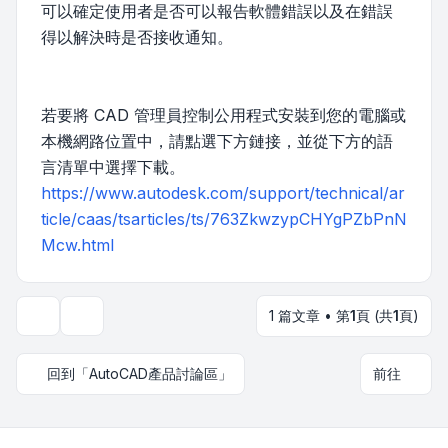
可以確定使用者是否可以報告軟體錯誤以及在錯誤
得以解決時是否接收通知。
若要將 CAD 管理員控制公用程式安裝到您的電腦或
本機網路位置中，請點選下方鏈接，並從下方的語
言清單中選擇下載。
https://www.autodesk.com/support/technical/ar
ticle/caas/tsarticles/ts/763ZkwzypCHYgPZbPnN
Mcw.html
1 篇文章 • 第
1
頁 (共
1
頁)
主題工具
回到「AutoCAD產品討論區」
前往