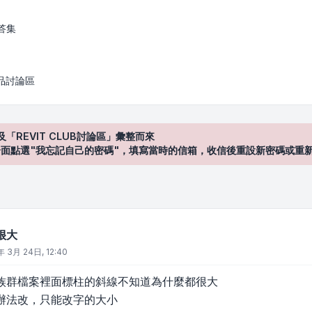
答集
產品討論區
及「REVIT CLUB討論區」彙整而來
登入"介面點選"我忘記自己的密碼"，填寫當時的信箱，收信後重設新密碼或重
很大
年 3月 24日, 12:40
族群檔案裡面標柱的斜線不知道為什麼都很大
辦法改，只能改字的大小