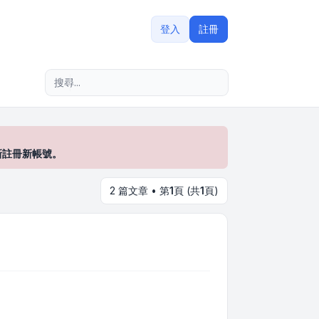
登入
註冊
進階搜尋
新註冊新帳號。
2 篇文章 • 第
1
頁 (共
1
頁)