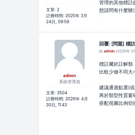
管理的其他標註
文章:
2
想請問有什麼辦
註冊時間:
2025年 3月
24日, 09:59
回覆: [問題] 
文章
由
admin
»
2025年 3月
標註屬於註解類
比較少做不同大
admin
系統管理員
建議通過點選(或
文章:
3504
再於類型性質窗
註冊時間:
2026年 4月
搭配視圖比例切
30日, 11:43