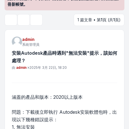
冊新帳號。
1 篇文章 • 第
1
頁 (共
1
頁)
主題工具
搜尋
admin
系統管理員
安裝Autodesk產品時遇到"無法安裝"提示，該如何
處理？
文章
由
admin
»
2025年 3月 22日, 18:20
涵蓋的產品和版本：2020以上版本
問題：下載後立即執行 Autodesk安裝軟體包時，出
現以下幾種錯誤提示：
1. 無法安裝