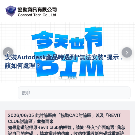
安裝Autodesk產品時遇到"無法安裝"提示，
該如何處理？
進階搜尋
2026/06/05 此討論區由「協勤CAD討論區」以及「REVIT
CLUB討論區」彙整而來
如果您還記得原Revit club的帳號，請於"登入"介面點選"我忘
記自己的密碼"，填寫當時的信箱，收信後重設新密碼或重新註