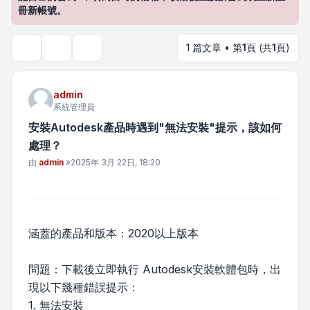
冊新帳號。
1 篇文章 • 第
1
頁 (共
1
頁)
主題工具
搜尋
admin
系統管理員
安裝Autodesk產品時遇到"無法安裝"提示，該如何
處理？
文章
由
admin
»
2025年 3月 22日, 18:20
涵蓋的產品和版本：2020以上版本
問題：下載後立即執行 Autodesk安裝軟體包時，出
現以下幾種錯誤提示：
1. 無法安裝