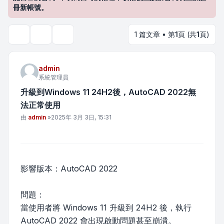
冊新帳號。
1 篇文章 • 第
1
頁 (共
1
頁)
主題工具
搜尋
admin
系統管理員
升級到Windows 11 24H2後，AutoCAD 2022無
法正常使用
文章
由
admin
»
2025年 3月 3日, 15:31
影響版本：AutoCAD 2022
問題：
當使用者將 Windows 11 升級到 24H2 後，執行
AutoCAD 2022 會出現啟動問題甚至崩潰。