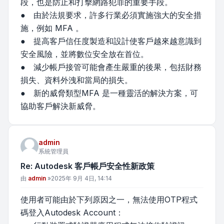
段，也是防止和打擊網路犯罪的重要手段。
● 由於法規要求，許多行業必須實施強大的安全措
施，例如 MFA 。
● 提高客戶信任度製造和設計使客戶越來越意識到
安全風險，並將數位安全放在首位。
● 減少帳戶接管可能會產生嚴重的後果，包括財務
損失、資料外洩和當局的損失。
● 新的威脅類型MFA 是一種靈活的解決方案，可
協助客戶解決新威脅。
admin
系統管理員
Re: Autodesk 客戶帳戶安全性新政策
文章
由
admin
»
2025年 9月 4日, 14:14
使用者可能由於下列原因之一，無法使用OTP程式
碼登入Autodesk Account：