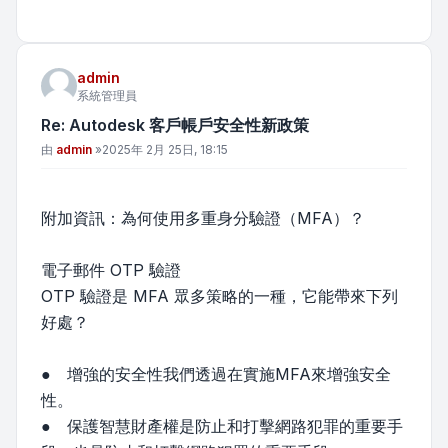
admin
系統管理員
Re: Autodesk 客戶帳戶安全性新政策
文章
由
admin
»
2025年 2月 25日, 18:15
附加資訊：為何使用多重身分驗證（MFA）？
電子郵件 OTP 驗證
OTP 驗證是 MFA 眾多策略的一種，它能帶來下列
好處？
● 增強的安全性我們透過在實施MFA來增強安全
性。
● 保護智慧財產權是防止和打擊網路犯罪的重要手