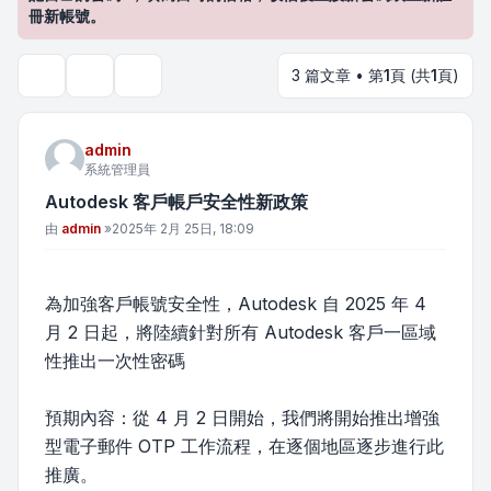
冊新帳號。
3 篇文章 • 第
1
頁 (共
1
頁)
主題工具
搜尋
admin
系統管理員
Autodesk 客戶帳戶安全性新政策
文章
由
admin
»
2025年 2月 25日, 18:09
為加強客戶帳號安全性，Autodesk 自 2025 年 4
月 2 日起，將陸續針對所有 Autodesk 客戶一區域
性推出一次性密碼
預期內容：從 4 月 2 日開始，我們將開始推出增強
型電子郵件 OTP 工作流程，在逐個地區逐步進行此
推廣。