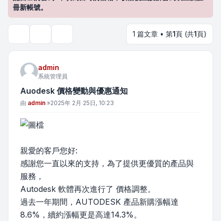
冊新帳號。
1 篇文章 • 第
1
頁 (共
1
頁)
主題工具
搜尋
admin
系統管理員
Auodesk 價格變動與優惠通知
文章
由
admin
»
2025年 2月 25日, 10:23
親愛的客戶您好:
感謝您一直以來的支持，為了提供更優質的產品與
服務，
Autodesk 軟體再次進行了 價格調整。
過去一年期間，AUTODESK 產品新購漲幅達
8.6%，續約漲幅更是高達14.3%。