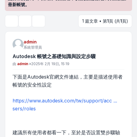
冊新帳號。
1 篇文章 • 第
1
頁 (共
1
頁)
主題工具
搜尋
admin
系統管理員
Autodesk 帳號之基礎知識與設定步驟
文章
由
admin
»
2025年 2月 19日, 15:19
下面是Autodesk官網文件連結，主要是描述使用者
帳號的安全性設定
https://www.autodesk.com/tw/support/acc ...
sers/roles
建議所有使用者都看一下，至於是否設置雙步驟驗