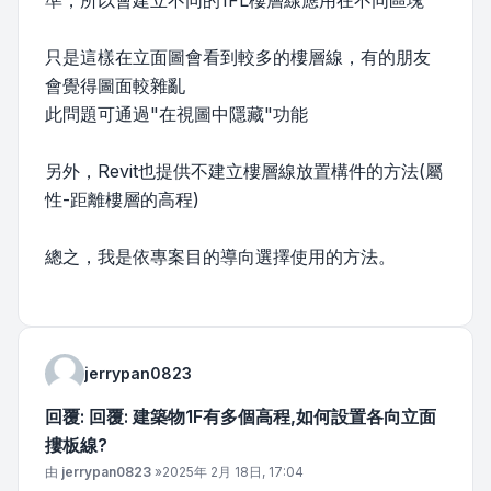
準，所以會建立不同的1FL樓層線應用在不同區塊
只是這樣在立面圖會看到較多的樓層線，有的朋友
會覺得圖面較雜亂
此問題可通過"在視圖中隱藏"功能
另外，Revit也提供不建立樓層線放置構件的方法(屬
性-距離樓層的高程)
總之，我是依專案目的導向選擇使用的方法。
jerrypan0823
回覆: 回覆: 建築物1F有多個高程,如何設置各向立面
摟板線?
文章
由
jerrypan0823
»
2025年 2月 18日, 17:04