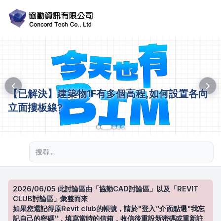
【已解決】建築物1F有多個高程,如何設置各向
立面摟板線?
進階搜尋
2026/06/05 此討論區由「協勤CAD討論區」以及「REVIT
CLUB討論區」彙整而來
如果您還記得原Revit club的帳號，請於"登入"介面點選"我忘
記自己的密碼"，填寫當時的信箱，收信後重設新密碼或重新註