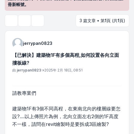
冊新帳號。
3 篇文章 • 第
1
頁 (共
1
頁)
主題工具
搜尋
jerrypan0823
【已解決】建築物1F有多個高程,如何設置各向立面
摟板線?
文章
由
jerrypan0823
»
2025年 2月 18日, 08:51
請教專業們
建築物1F有3個不同高程，在東南北向的樓層線要怎
設?....以上傳照片為例，北向立面左右2側的1F高度
不一樣，請問在revit繪製時是要拆成3區繪製?