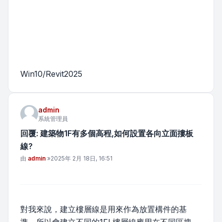
Win10/Revit2025
admin
系統管理員
回覆: 建築物1F有多個高程,如何設置各向立面摟板
線?
文章
由
admin
»
2025年 2月 18日, 16:51
對我來說，建立樓層線是用來作為放置構件的基