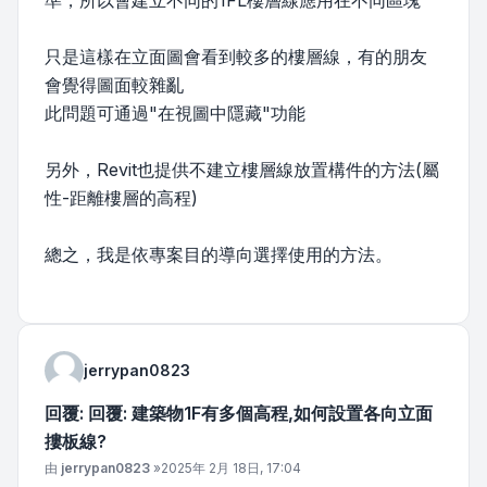
準，所以會建立不同的1FL樓層線應用在不同區塊
只是這樣在立面圖會看到較多的樓層線，有的朋友
會覺得圖面較雜亂
此問題可通過"在視圖中隱藏"功能
另外，Revit也提供不建立樓層線放置構件的方法(屬
性-距離樓層的高程)
總之，我是依專案目的導向選擇使用的方法。
jerrypan0823
回覆: 回覆: 建築物1F有多個高程,如何設置各向立面
摟板線?
文章
由
jerrypan0823
»
2025年 2月 18日, 17:04