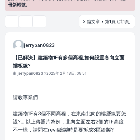
冊新帳號。
3 篇文章 • 第
1
頁 (共
1
頁)
主題工具
搜尋
jerrypan0823
【已解決】建築物1F有多個高程,如何設置各向立面
摟板線?
文章
由
jerrypan0823
»
2025年 2月 18日, 08:51
請教專業們
建築物1F有3個不同高程，在東南北向的樓層線要怎
設?....以上傳照片為例，北向立面左右2側的1F高度
不一樣，請問在revit繪製時是要拆成3區繪製?