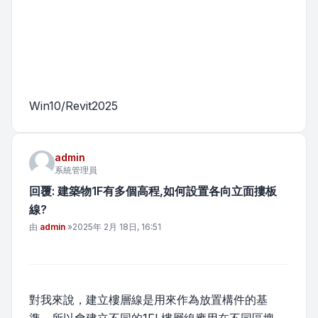
Win10/Revit2025
admin
系統管理員
回覆: 建築物1F有多個高程,如何設置各向立面摟板
線?
文章
由
admin
»
2025年 2月 18日, 16:51
對我來說，建立樓層線是用來作為放置構件的基