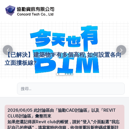
【已解決】建築物1F有多個高程,如何設置各向
立面摟板線?
進階搜尋
2026/06/05 此討論區由「協勤CAD討論區」以及「REVIT
CLUB討論區」彙整而來
如果您還記得原Revit club的帳號，請於"登入"介面點選"我忘
記自己的密碼"，填寫當時的信箱，收信後重設新密碼或重新註